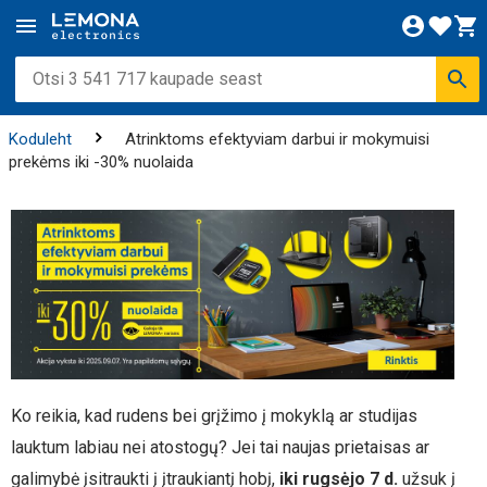
Koduleht
Atrinktoms efektyviam darbui ir mokymuisi
prekėms iki -30% nuolaida
Ko reikia, kad rudens bei grįžimo į mokyklą ar studijas
lauktum labiau nei atostogų? Jei tai naujas prietaisas ar
galimybė įsitraukti į įtraukiantį hobį,
iki rugsėjo 7 d.
užsuk į