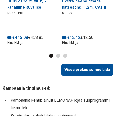
DG822 Pro 25MHz, 2-
Ekstra-peene otsaga
kanaliline suvalise
katsesond, 1,2m, CAT II
DG822 Pro
UT-L90
funktsiooni generaator,
10V, UNI-T
RIGOL
€
445
.
08
€
458
.
85
€
12
.
12
€
12
.
50
Hind KM-ga
Hind KM-ga
Visos prekės su nuolaida
Kampaania tingimused:
Kampaania kehtib ainult LEMONA+ lojaalsusprogrammi
liikmetele.
Soodustust kohaldatakse jaehinnast.