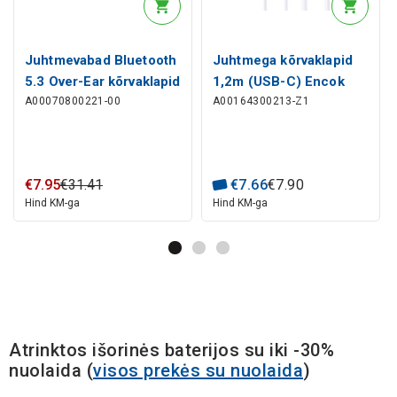
Juhtmevabad Bluetooth
Juhtmega kõrvaklapid
5.3 Over-Ear kõrvaklapid
1,2m (USB-C) Encok
A00070800221-00
A00164300213-Z1
Bass 35 Max
CZ11, valge
mikrofoniga, valge
€
7
.
95
€
31
.
41
€
7
.
66
€
7
.
90
Hind KM-ga
Hind KM-ga
Atrinktos išorinės baterijos su iki -30%
nuolaida
(
visos prekės su nuolaida
)