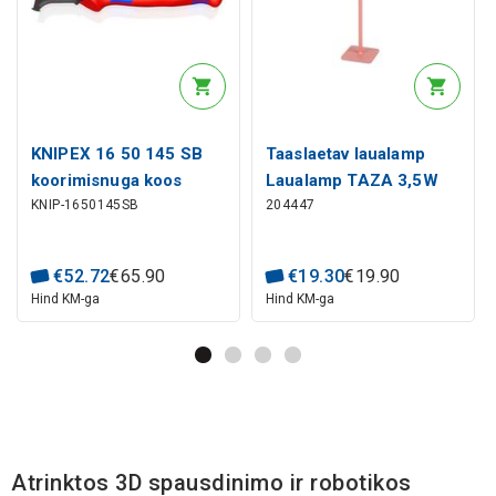
KNIPEX 16 50 145 SB
Taaslaetav laualamp
koorimisnuga koos
Laualamp TAZA 3,5W
KNIP-1650145SB
204447
juhtkinga ja
400lm CCT IP54 roosa
ratasfunktsiooniga
4000mAh USB tüüp C
mitmekomponentsete
€
52
.
72
€
65
.
90
€
19
.
30
€
19
.
90
käepidemetega 146 mm
Hind KM-ga
Hind KM-ga
Atrinktos 3D spausdinimo ir robotikos