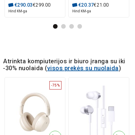
€
290
.
03
€
299
.
00
€
20
.
37
€
21
.
00
Hind KM-ga
Hind KM-ga
Atrinkta kompiuterijos ir biuro įranga su iki
-30% nuolaida
(
visos prekės su nuolaida
)
-75%