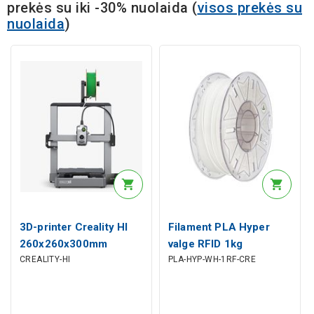
prekės su iki -30% nuolaida
(
visos prekės su
nuolaida
)
3D-printer Creality HI
Filament PLA Hyper
260x260x300mm
valge RFID 1kg
CREALITY-HI
PLA-HYP-WH-1RF-CRE
CREALITY
CREALITY