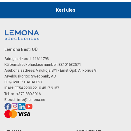
Keri üles
Lemona Eesti OÜ
Äriregistri kood: 11611793
Käibemaksukohuslase number: EE101632571
Asukoha aadress: Valukoja 8/1 - Ernst Öpik A, korrus 9
Arvelduskonto: Swedbank, AB
BIC/SWIFT: HABAEE2X
IBAN: EE54 2200 2210 4517 9157
Tel. nr.: +372 880 3016
E-post:
info@lemona.ee