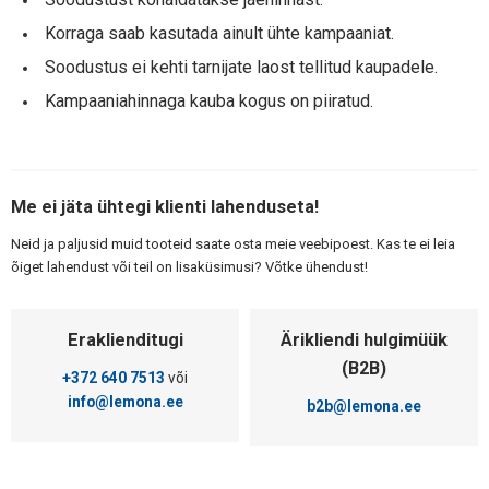
Korraga saab kasutada ainult ühte kampaaniat.
Soodustus ei kehti tarnijate laost tellitud kaupadele.
Kampaaniahinnaga kauba kogus on piiratud.
Me ei jäta ühtegi klienti lahenduseta!
Neid ja paljusid muid tooteid saate osta meie veebipoest. Kas te ei leia
õiget lahendust või teil on lisaküsimusi? Võtke ühendust!
Eraklienditugi
Ärikliendi hulgimüük
(B2B)
+372 640 7513
või
info@lemona.ee
b2b@lemona.ee