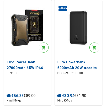
LiPo PowerBank
LiPo Powerbank
27000mAh 65W IP66
6000mAh 20W traadita
PT9993
P10059002113-00
juhtmevaba laadija
laadimine 15W USB-C
2xUSB + USB-C 1xDC
Magsafe ühilduv Mini
5525 PATONA
Air must BASEUS
€
86
.
33
€
89
.
00
€
30
.
94
€
31
.
90
Hind KM-ga
Hind KM-ga