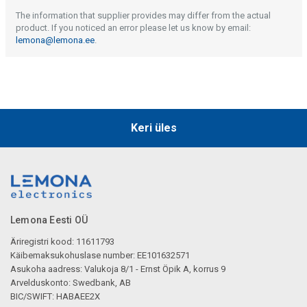
The information that supplier provides may differ from the actual
product. If you noticed an error please let us know by email:
lemona@lemona.ee
.
Keri üles
Lemona Eesti OÜ
Äriregistri kood: 11611793
Käibemaksukohuslase number: EE101632571
Asukoha aadress: Valukoja 8/1 - Ernst Öpik A, korrus 9
Arvelduskonto: Swedbank, AB
BIC/SWIFT: HABAEE2X