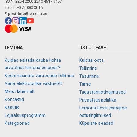
IBAN: EE54 2200 2210 4517 9157
Tel. nr.: +372 880 3016
E-post:
info@lemona.ee
LEMONA
OSTU TEAVE
Kuidas esitada kauba kohta
Kuidas osta
arvustust lemona.ee poes?
Tellimine
Kodumasinate varuosade tellimus
Tasumine
Vana elektroonika vastuvõtt
Tarne
Meist lahemalt
Tagastamistingimused
Kontaktid
Privaatsuspoliitika
Kasulik
Lemona Eesti veebipoe
Lojaalsusprogramm
ostutingimused
Kategooriad
Küpsiste seaded