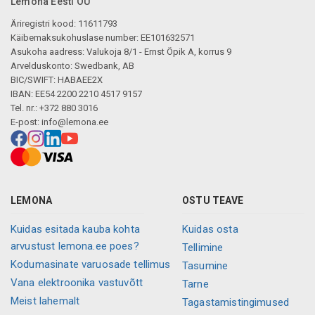
Lemona Eesti OÜ
Äriregistri kood: 11611793
Käibemaksukohuslase number: EE101632571
Asukoha aadress: Valukoja 8/1 - Ernst Öpik A, korrus 9
Arvelduskonto: Swedbank, AB
BIC/SWIFT: HABAEE2X
IBAN: EE54 2200 2210 4517 9157
Tel. nr.: +372 880 3016
E-post:
info@lemona.ee
LEMONA
OSTU TEAVE
Kuidas esitada kauba kohta
Kuidas osta
arvustust lemona.ee poes?
Tellimine
Kodumasinate varuosade tellimus
Tasumine
Vana elektroonika vastuvõtt
Tarne
Meist lahemalt
Tagastamistingimused