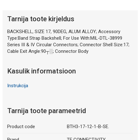
Tarnija toote kirjeldus
BACKSHELL, SIZE 17, 90DEG, ALUM ALLOY; Accessory
Type:Band Strap Backshell; For Use With:MIL-DTL-38999
Series III & IV Circular Connectors; Connector Shell Size:17;
Cable Exit Angle:90┬░; Connector Body
Kasulik informatsioon
Instrukcija
Tarnija toote parameetrid
Product code
BTH3-17-12-1-B-SE.
Brand
TE CONNECTIVITY