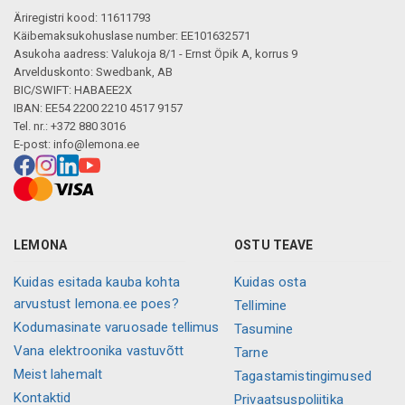
Äriregistri kood: 11611793
Käibemaksukohuslase number: EE101632571
Asukoha aadress: Valukoja 8/1 - Ernst Öpik A, korrus 9
Arvelduskonto: Swedbank, AB
BIC/SWIFT: HABAEE2X
IBAN: EE54 2200 2210 4517 9157
Tel. nr.: +372 880 3016
E-post:
info@lemona.ee
LEMONA
OSTU TEAVE
Kuidas esitada kauba kohta
Kuidas osta
arvustust lemona.ee poes?
Tellimine
Kodumasinate varuosade tellimus
Tasumine
Vana elektroonika vastuvõtt
Tarne
Meist lahemalt
Tagastamistingimused
Kontaktid
Privaatsuspoliitika