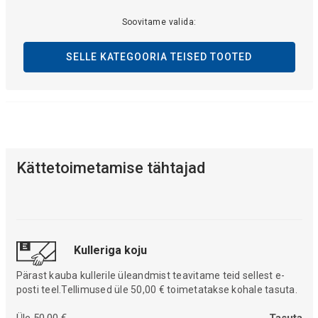
Soovitame valida:
SELLE KATEGOORIA TEISED TOOTED
Kättetoimetamise tähtajad
Kulleriga koju
Pärast kauba kullerile üleandmist teavitame teid sellest e-
posti teel.Tellimused üle 50,00 € toimetatakse kohale tasuta.
Üle 50,00 €
Tasuta