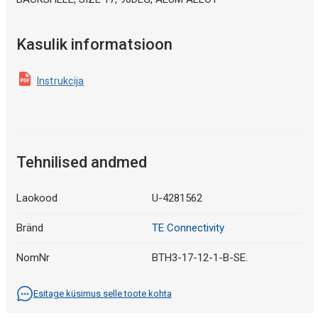
Kasulik informatsioon
Instrukcija
Tehnilised andmed
Laokood
U-4281562
Bränd
TE Connectivity
NomNr
BTH3-17-12-1-B-SE.
Esitage küsimus selle toote kohta