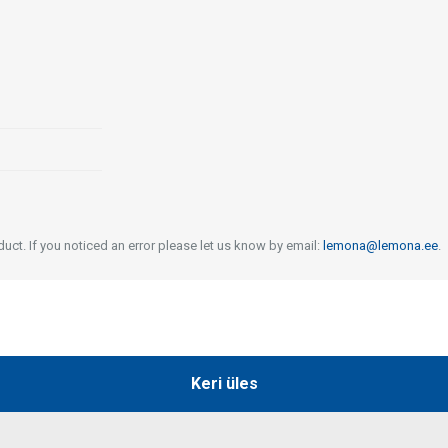
uct. If you noticed an error please let us know by email:
lemona@lemona.ee
.
Keri üles