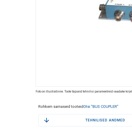
Foto on illustratiivne. Toote täpseid tehnilisi parameetreid vaadake kirj
Rohkem sarnaseid tooteid
Otsi "BUS COUPLER"
TEHNILISED ANDMED