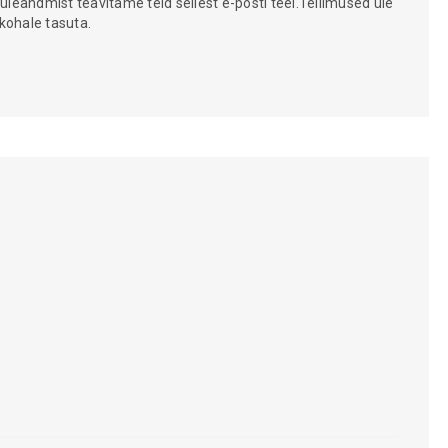
 üleandmist teavitame teid sellest e-posti teel.Tellimused üle
kohale tasuta.