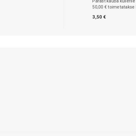
Pärast kauba kullerile
50,00 € toimetatakse 
3,50 €