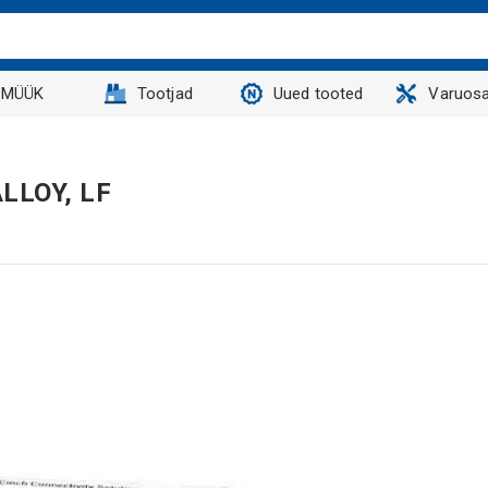
MÜÜK
Tootjad
Uued tooted
Varuosa
LLOY, LF