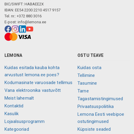
BIC/SWIFT: HABAEE2X
IBAN: EE54 2200 2210 4517 9157
Tel. nr.: +372 880 3016
E-post:
info@lemona.ee
LEMONA
OSTU TEAVE
Kuidas esitada kauba kohta
Kuidas osta
arvustust lemona.ee poes?
Tellimine
Kodumasinate varuosade tellimus
Tasumine
Vana elektroonika vastuvõtt
Tarne
Meist lahemalt
Tagastamistingimused
Kontaktid
Privaatsuspoliitika
Kasulik
Lemona Eesti veebipoe
Lojaalsusprogramm
ostutingimused
Kategooriad
Küpsiste seaded