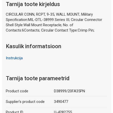
Tarnija toote kirjeldus
CIRCULAR CONN, RCPT, 9-35, WALL MOUNT; Military
Specification:MIL-DTL-38999 Series III; Circular Connector
Shell Style:Wall Mount Receptacle; No. of
Contacts:6Contacts; Circular Contact Type:Crimp Pin;
Kasulik informatsioon
Instrukcija
Tarnija toote parameetrid
Product code
D38999/20FA35PN
Supplier's product code
3490477
Product ID
U-4282755