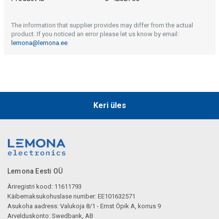
The information that supplier provides may differ from the actual
product. If you noticed an error please let us know by email:
lemona@lemona.ee
.
Keri üles
Lemona Eesti OÜ
Äriregistri kood: 11611793
Käibemaksukohuslase number: EE101632571
Asukoha aadress: Valukoja 8/1 - Ernst Öpik A, korrus 9
Arvelduskonto: Swedbank, AB