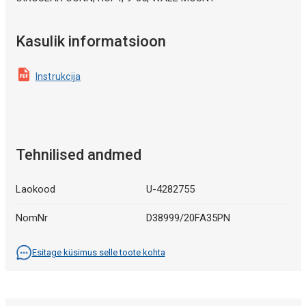
Kasulik informatsioon
Instrukcija
Tehnilised andmed
Laokood
U-4282755
NomNr
D38999/20FA35PN
Esitage küsimus selle toote kohta