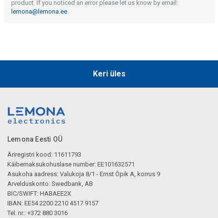
product. If you noticed an error please let us know by email:
lemona@lemona.ee
.
Keri üles
Lemona Eesti OÜ
Äriregistri kood: 11611793
Käibemaksukohuslase number: EE101632571
Asukoha aadress: Valukoja 8/1 - Ernst Öpik A, korrus 9
Arvelduskonto: Swedbank, AB
BIC/SWIFT: HABAEE2X
IBAN: EE54 2200 2210 4517 9157
Tel. nr.: +372 880 3016