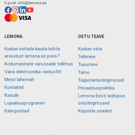
E-post:
info@lemona.ee
LEMONA
OSTU TEAVE
Kuidas esitada kauba kohta
Kuidas osta
arvustust lemona.ee poes?
Tellimine
Kodumasinate varuosade tellimus
Tasumine
Vana elektroonika vastuvõtt
Tarne
Meist lahemalt
Tagastamistingimused
Kontaktid
Privaatsuspoliitika
Kasulik
Lemona Eesti veebipoe
Lojaalsusprogramm
ostutingimused
Kategooriad
Küpsiste seaded