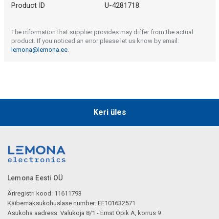
Product ID
U-4281718
The information that supplier provides may differ from the actual
product. If you noticed an error please let us know by email:
lemona@lemona.ee
.
Keri üles
Lemona Eesti OÜ
Äriregistri kood: 11611793
Käibemaksukohuslase number: EE101632571
Asukoha aadress: Valukoja 8/1 - Ernst Öpik A, korrus 9