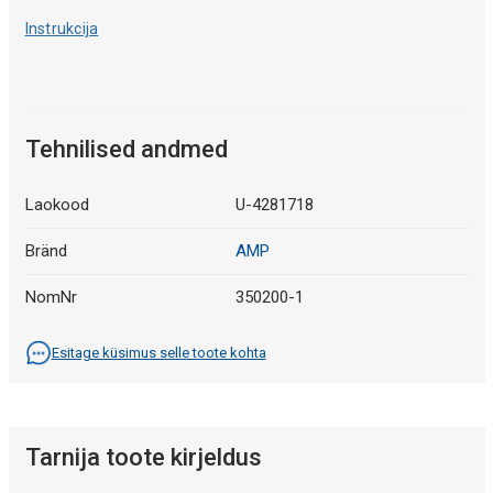
Instrukcija
Tehnilised andmed
Laokood
U-4281718
Bränd
AMP
NomNr
350200-1
Esitage küsimus selle toote kohta
Tarnija toote kirjeldus