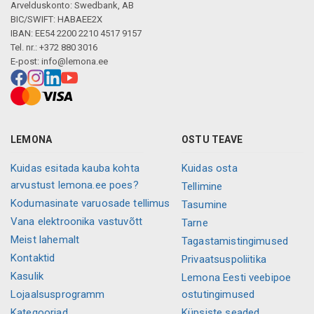
Arvelduskonto: Swedbank, AB
BIC/SWIFT: HABAEE2X
IBAN: EE54 2200 2210 4517 9157
Tel. nr.: +372 880 3016
E-post:
info@lemona.ee
LEMONA
OSTU TEAVE
Kuidas esitada kauba kohta
Kuidas osta
arvustust lemona.ee poes?
Tellimine
Kodumasinate varuosade tellimus
Tasumine
Vana elektroonika vastuvõtt
Tarne
Meist lahemalt
Tagastamistingimused
Kontaktid
Privaatsuspoliitika
Kasulik
Lemona Eesti veebipoe
Lojaalsusprogramm
ostutingimused
Kategooriad
Küpsiste seaded