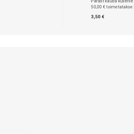
Pärast kauba kullerile
50,00 € toimetatakse 
3,50 €