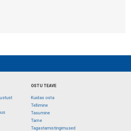
OSTU TEAVE
vustust
Kuidas osta
Tellimine
mus
Tasumine
Tarne
Tagastamistingimused