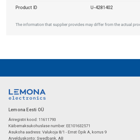
Product ID
U-4281402
The information that supplier provides may differ from the actual prod
Lemona Eesti OÜ
Äriregistri kood: 11611793
Käibemaksukohuslase number: EE101632571
Asukoha aadress: Valukoja 8/1 - Ernst Öpik A, korrus 9
Arvelduskonto: Swedbank, AB