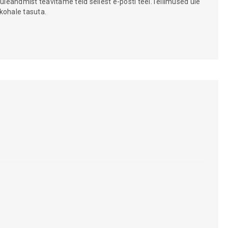
 üleandmist teavitame teid sellest e-posti teel.Tellimused üle
kohale tasuta.