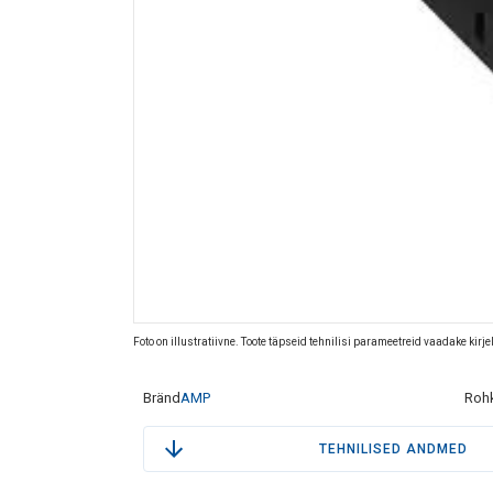
Foto on illustratiivne. Toote täpseid tehnilisi parameetreid vaadake kirj
Bränd
AMP
Rohk
TEHNILISED ANDMED