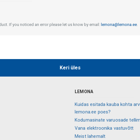
uct. If you noticed an error please let us know by email:
lemona@lemona.ee
.
Keri üles
LEMONA
Kuidas esitada kauba kohta ar
lemona.ee poes?
Kodumasinate varuosade telli
Vana elektroonika vastuvõtt
Meist lahemalt