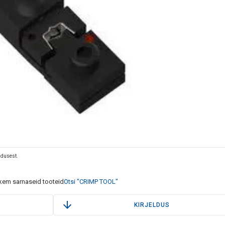
eldusest.
em sarnaseid tooteid
Otsi "CRIMP TOOL"
KIRJELDUS