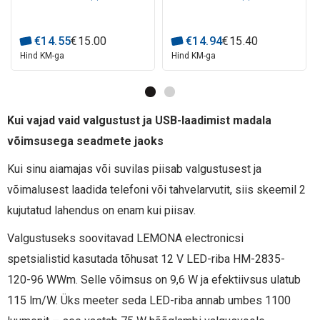
SMD, PREMIUM AKTO
€
14
.
55
€
15
.
00
€
14
.
94
€
15
.
40
Hind KM-ga
Hind KM-ga
Kui vajad vaid valgustust ja USB-laadimist madala
võimsusega seadmete jaoks
Kui sinu aiamajas või suvilas piisab valgustusest ja
võimalusest laadida telefoni või tahvelarvutit, siis skeemil 2
kujutatud lahendus on enam kui piisav.
Valgustuseks soovitavad LEMONA electronicsi
spetsialistid kasutada tõhusat 12 V LED-riba HM-2835-
120-96 WWm. Selle võimsus on 9,6 W ja efektiivsus ulatub
115 lm/W. Üks meeter seda LED-riba annab umbes 1100