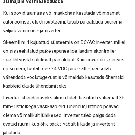
aiamajale või maakodusse
Kui soovid aiamajas või maakohas kasutada võimsamat
autonoomset elektrisüsteemi, tasub paigaldada suurema
väljundvõimsusega inverter.
Skeemil nr 4 kujutatud süsteemis on DC/AC inverter, millel
on sisseehitatud päikesepaneelide laadimiskontroller –
see lihtsustab oluliselt paigaldust. Kuna inverteri võimsus
on suurem, töötab see 24 VDC pinge all – see aitab
vähendada voolutugevust ja võimaldab kasutada õhemaid
kaableid akude ühendamiseks.
Inverteri ühendamiseks akuga tuleb kasutada vähemalt 35
mm² ristlõikega vaskkaableid. Ühendusjuhtmed peavad
olema võimalikult lühikesed. Inverter tuleb paigaldada
avatud ruumi, kus õhk saaks vabalt liikuda ja inverterit
jahutada.