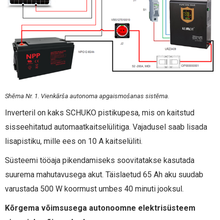
Shēma Nr. 1. Vienkārša autonoma apgaismošanas sistēma.
Inverteril on kaks SCHUKO pistikupesa, mis on kaitstud
sisseehitatud automaatkaitselülitiga. Vajadusel saab lisada
lisapistiku, mille ees on 10 A kaitselüliti.
Süsteemi tööaja pikendamiseks soovitatakse kasutada
suurema mahutavusega akut. Täislaetud 65 Ah aku suudab
varustada 500 W koormust umbes 40 minuti jooksul.
Kõrgema võimsusega autonoomne elektrisüsteem