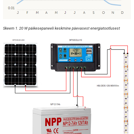
Skeem 1. 20 W päikesepaneeli keskmine päevasest energiatootlusest