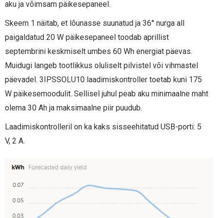
aku ja võimsam päikesepaneel.
Skeem 1 näitab, et lõunasse suunatud ja 36° nurga all
paigaldatud 20 W päikesepaneel toodab aprillist
septembrini keskmiselt umbes 60 Wh energiat päevas.
Muidugi langeb tootlikkus oluliselt pilvistel või vihmastel
päevadel. 3IPSSOLU10 laadimiskontroller toetab kuni 175
W päikesemoodulit. Sellisel juhul peab aku minimaalne maht
olema 30 Ah ja maksimaalne piir puudub.
Laadimiskontrolleril on ka kaks sisseehitatud USB-porti: 5
V, 2 A.