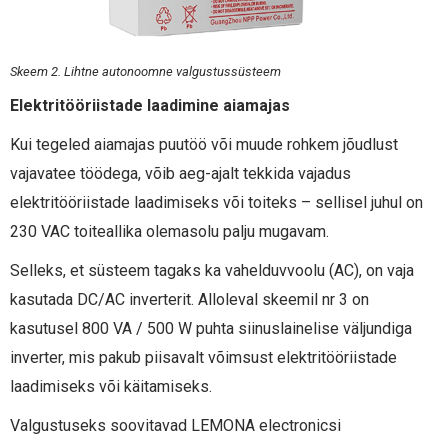
Skeem 2. Lihtne autonoomne valgustussüsteem
Elektritööriistade laadimine aiamajas
Kui tegeled aiamajas puutöö või muude rohkem jõudlust
vajavatee töödega, võib aeg-ajalt tekkida vajadus
elektritööriistade laadimiseks või toiteks – sellisel juhul on
230 VAC toiteallika olemasolu palju mugavam.
Selleks, et süsteem tagaks ka vahelduvvoolu (AC), on vaja
kasutada DC/AC inverterit. Alloleval skeemil nr 3 on
kasutusel 800 VA / 500 W puhta siinuslainelise väljundiga
inverter, mis pakub piisavalt võimsust elektritööriistade
laadimiseks või käitamiseks.
Valgustuseks soovitavad LEMONA electronicsi