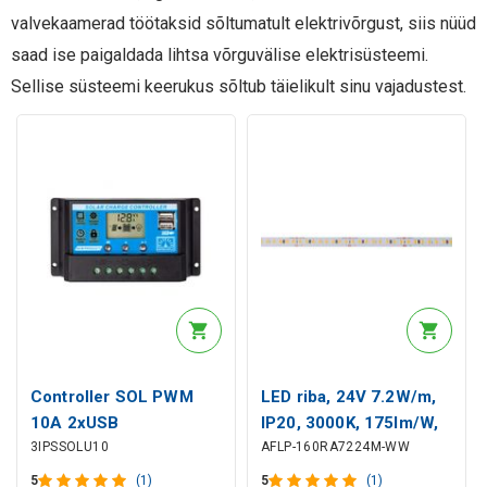
valvekaamerad töötaksid sõltumatult elektrivõrgust, siis nüüd
saad ise paigaldada lihtsa võrguvälise elektrisüsteemi.
Sellise süsteemi keerukus sõltub täielikult sinu vajadustest.
Controller SOL PWM
LED riba, 24V 7.2W/m,
10A 2xUSB
IP20, 3000K, 175lm/W,
3IPSSOLU10
AFLP-160RA7224M-WW
kõrge efektiivsusega,
160LED/m Samsung
5
(1)
5
(1)