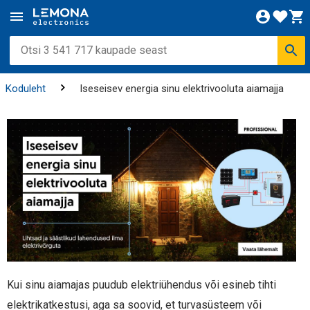
Koduleht
Iseseisev energia sinu elektrivooluta aiamajja
Kui sinu aiamajas puudub elektriühendus või esineb tihti
elektrikatkestusi, aga sa soovid, et turvasüsteem või