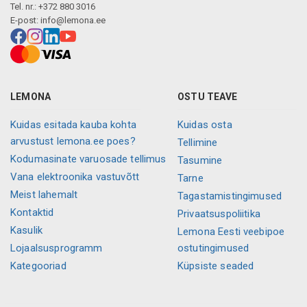
Tel. nr.: +372 880 3016
E-post:
info@lemona.ee
LEMONA
OSTU TEAVE
Kuidas esitada kauba kohta
Kuidas osta
arvustust lemona.ee poes?
Tellimine
Kodumasinate varuosade tellimus
Tasumine
Vana elektroonika vastuvõtt
Tarne
Meist lahemalt
Tagastamistingimused
Kontaktid
Privaatsuspoliitika
Kasulik
Lemona Eesti veebipoe
Lojaalsusprogramm
ostutingimused
Kategooriad
Küpsiste seaded