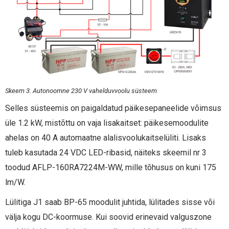
Skeem 3. Autonoomne 230 V vahelduvvoolu süsteem
Selles süsteemis on paigaldatud päikesepaneelide võimsus
üle 1.2 kW, mistõttu on vaja lisakaitset: päikesemoodulite
ahelas on 40 A automaatne alalisvoolukaitselüliti. Lisaks
tuleb kasutada 24 VDC LED-ribasid, näiteks skeemil nr 3
toodud AFLP-160RA7224M-WW, mille tõhusus on kuni 175
lm/W.
Lülitiga J1 saab BP-65 moodulit juhtida, lülitades sisse või
välja kogu DC-koormuse. Kui soovid erinevaid valguszone