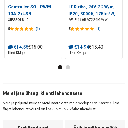
Controller SOL PWM
LED riba, 24V 7.2W/m,
10A 2xUSB
IP20, 3000K, 175lm/W,
3IPSSOLU10
AFLP-160RA7224M-WW
kõrge efektiivsusega,
160LED/m Samsung
5
(1)
5
(1)
SMD, PREMIUM AKTO
€
14
.
55
€
15
.
00
€
14
.
94
€
15
.
40
Hind KM-ga
Hind KM-ga
Me ei jäta ühtegi klienti lahenduseta!
Neid ja paljusid muid tooteid saate osta meie veebipoest. Kas te ei leia
õiget lahendust või teil on lisaküsimusi? Võtke ühendust!