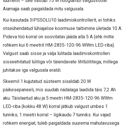
luumenit – see vastab 75 W hõõglambi valgusvoole.
Aiamajja saab paigaldada mitu valgusala.
Kui kasutada 3IPSSOLU10 laadimiskontrollerit, ei tohiks
otseühendatud lühiajalise koormuse tarbimine ületada 10 A.
Pideva töö korral on soovitatav jääda alla 5 A (ehk mitte
rohkem kui 6 meetrit HM-2835-120-96 WWm LED-riba).
Valgust saab sisse ja välja lülitada laadimiskontrolleri
sisseehitatud lülitiga või täiendavate lihtlülititega, millega
juhitakse iga valgusala eraldi.
Skeemil 1 kujutatud süsteem sisaldab 20 W
päikesepaneeli, mis suudab nädalaga laadida täis 7,2 Ah
aku. Täislaetud aku ja 5 meetri HM-2835-120-96 WWm
LED-riba (kokku 48 W) korral jätkub valgust umbes 1
tunniks; 1 meetri korral – ligikaudu 7 tunniks. Kui vajad
rohkem energiat, tuleb paigaldada suurema mahutavusega