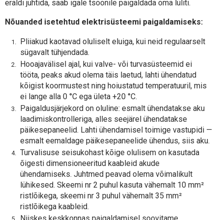
eraldi juhtida, saab igale tsoonile paigaldada oma lüliti.
Nõuanded isetehtud elektrisüsteemi paigaldamiseks:
Pliiakud kaotavad oluliselt eluiga, kui neid regulaarselt
sügavalt tühjendada.
Hooajavälisel ajal, kui valve- või turvasüsteemid ei
tööta, peaks akud olema täis laetud, lahti ühendatud
kõigist koormustest ning hoiustatud temperatuuril, mis
ei lange alla 0 °C ega ületa +20 °C.
Paigaldusjärjekord on oluline: esmalt ühendatakse aku
laadimiskontrolleriga, alles seejärel ühendatakse
päikesepaneelid. Lahti ühendamisel toimige vastupidi —
esmalt eemaldage päikesepaneelide ühendus, siis aku.
Turvalisuse seisukohast kõige olulisem on kasutada
õigesti dimensioneeritud kaableid akude
ühendamiseks. Juhtmed peavad olema võimalikult
lühikesed. Skeemi nr 2 puhul kasuta vähemalt 10 mm²
ristlõikega, skeemi nr 3 puhul vähemalt 35 mm²
ristlõikega kaableid.
Niiskes keskkonnas paigaldamisel soovitame