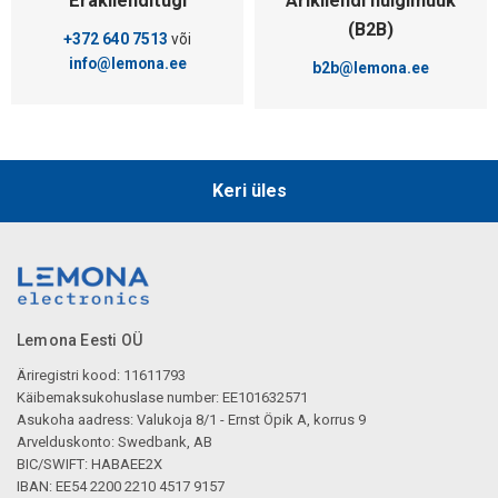
Eraklienditugi
Ärikliendi hulgimüük
(B2B)
+372 640 7513
või
info@lemona.ee
b2b@lemona.ee
Keri üles
Lemona Eesti OÜ
Äriregistri kood: 11611793
Käibemaksukohuslase number: EE101632571
Asukoha aadress: Valukoja 8/1 - Ernst Öpik A, korrus 9
Arvelduskonto: Swedbank, AB
BIC/SWIFT: HABAEE2X
IBAN: EE54 2200 2210 4517 9157