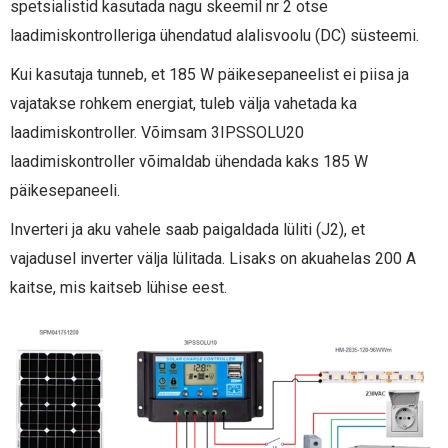
spetsialistid kasutada nagu skeemil nr 2 otse
laadimiskontrolleriga ühendatud alalisvoolu (DC) süsteemi.
Kui kasutaja tunneb, et 185 W päikesepaneelist ei piisa ja
vajatakse rohkem energiat, tuleb välja vahetada ka
laadimiskontroller. Võimsam 3IPSSOLU20
laadimiskontroller võimaldab ühendada kaks 185 W
päikesepaneeli.
Inverteri ja aku vahele saab paigaldada lüliti (J2), et
vajadusel inverter välja lülitada. Lisaks on akuahelas 200 A
kaitse, mis kaitseb lühise eest.