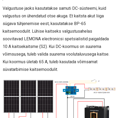
Valgustuse jaoks kasutatakse samuti DC-süsteemi, kuid
valgustus on ühendatud otse akuga. Et kaitsta akut liiga
sügava tühjenemise eest, kasutatakse BP-65
kaitsemoodulit. Lühise kaitseks valgustusahelas
soovitavad LEMONA electronicsi spetsialistid paigaldada
10 A kaitsekaitsme (S2). Kui DC-koormus on suurema
võimsusega, tuleb valida suurema voolutaluvusega kaitse.
Kui koormus ületab 65 A, tuleb kasutada võimsamat
süvatarbimise kaitsemoodulit.