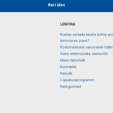
Keri üles
LEMONA
Kuidas esitada kauba kohta ar
lemona.ee poes?
Kodumasinate varuosade telli
Vana elektroonika vastuvõtt
Meist lahemalt
Kontaktid
Kasulik
Lojaalsusprogramm
Kategooriad