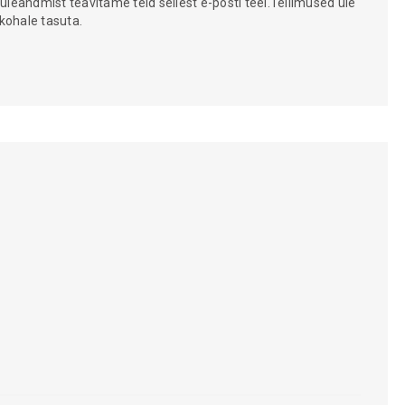
 üleandmist teavitame teid sellest e-posti teel.Tellimused üle
kohale tasuta.