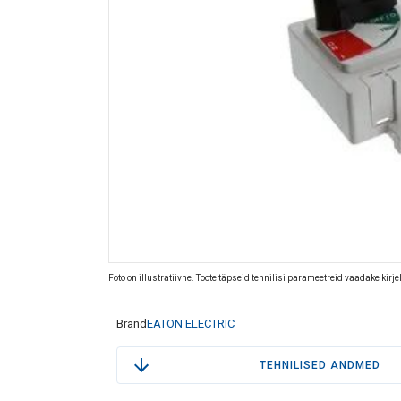
Foto on illustratiivne. Toote täpseid tehnilisi parameetreid vaadake kirj
Bränd
EATON ELECTRIC
TEHNILISED ANDMED