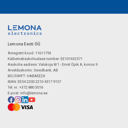
Lemona Eesti OÜ
Äriregistri kood: 11611793
Käibemaksukohuslase number: EE101632571
Asukoha aadress: Valukoja 8/1 - Ernst Öpik A, korrus 9
Arvelduskonto: Swedbank, AB
BIC/SWIFT: HABAEE2X
IBAN: EE54 2200 2210 4517 9157
Tel. nr.: +372 880 3016
E-post:
info@lemona.ee