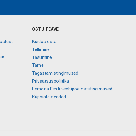
OSTU TEAVE
vustust
Kuidas osta
Tellimine
mus
Tasumine
Tarne
Tagastamistingimused
Privaatsuspoliitika
Lemona Eesti veebipoe ostutingimused
Küpsiste seaded