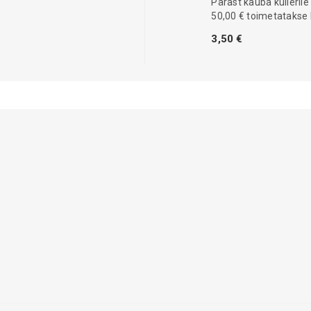
Pärast kauba kullerile
50,00 € toimetatakse 
3,50 €