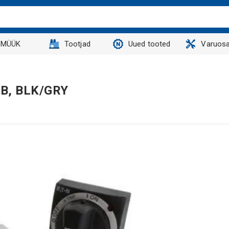
MÜÜK
Tootjad
Uued tooted
Varuosa
B, BLK/GRY