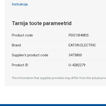
Instrukcija
Tarnija toote parameetrid
Product code
PDG1XHMDS
Brand
EATON ELECTRIC
Supplier's product code
3473800
Product ID
U-4282279
The information that supplier provides may differ from the actual prod