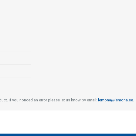
uct. If you noticed an error please let us know by email:
lemona@lemona.ee
.