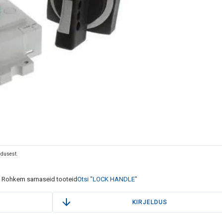
eldusest.
Rohkem sarnaseid tooteid
Otsi "LOCK HANDLE"
KIRJELDUS