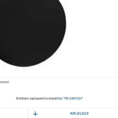
eldusest.
Rohkem sarnaseid tooteid
Otsi "PB SWITCH"
KIRJELDUS