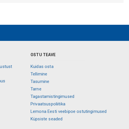
OSTU TEAVE
vustust
Kuidas osta
Tellimine
mus
Tasumine
Tarne
Tagastamistingimused
Privaatsuspoliitika
Lemona Eesti veebipoe ostutingimused
Küpsiste seaded