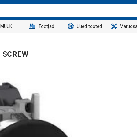
MÜÜK
Tootjad
Uued tooted
Varuosa
, SCREW