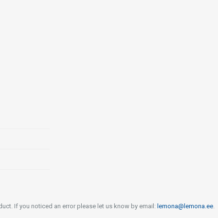
uct. If you noticed an error please let us know by email:
lemona@lemona.ee
.