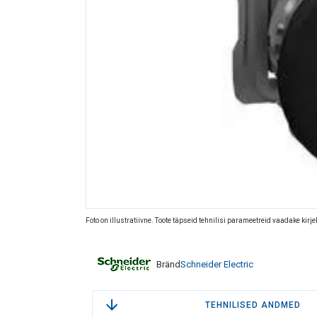
Foto on illustratiivne. Toote täpseid tehnilisi parameetreid vaadake kirj
Bränd
Schneider Electric
TEHNILISED ANDMED