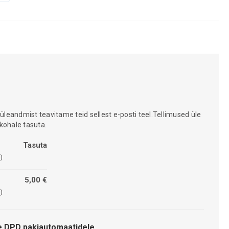
 üleandmist teavitame teid sellest e-posti teel.Tellimused üle
kohale tasuta.
Tasuta
)
5,00 €
)
 DPD pakiautomaatidele