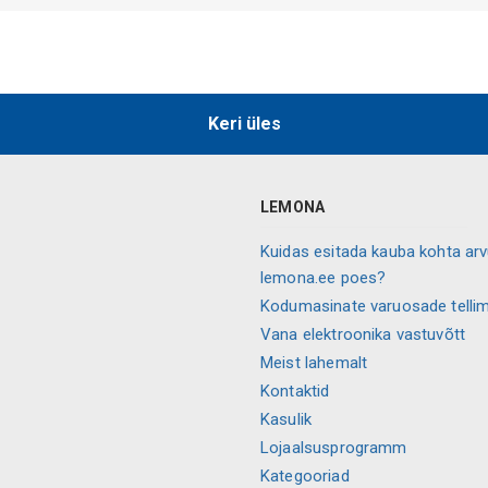
Keri üles
LEMONA
Kuidas esitada kauba kohta ar
lemona.ee poes?
Kodumasinate varuosade telli
Vana elektroonika vastuvõtt
Meist lahemalt
Kontaktid
Kasulik
Lojaalsusprogramm
Kategooriad