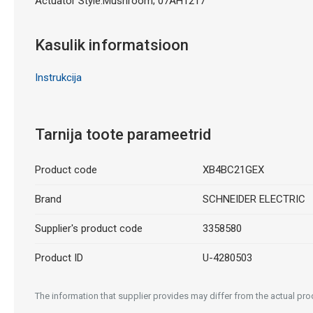
Actuator Style:Mushroom; 07AH1217
Kasulik informatsioon
Instrukcija
Tarnija toote parameetrid
Product code
XB4BC21GEX
Brand
SCHNEIDER ELECTRIC
Supplier's product code
3358580
Product ID
U-4280503
The information that supplier provides may differ from the actual prod