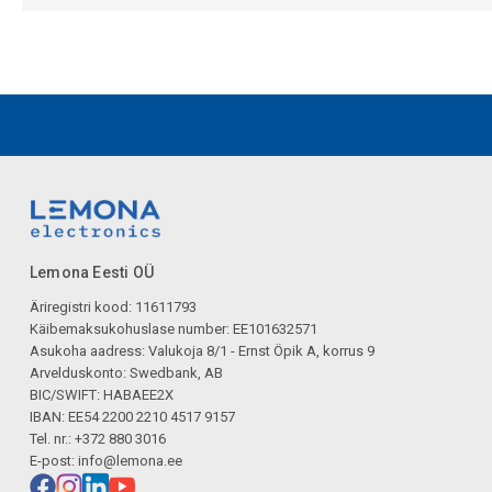
Lemona Eesti OÜ
Äriregistri kood: 11611793
Käibemaksukohuslase number: EE101632571
Asukoha aadress: Valukoja 8/1 - Ernst Öpik A, korrus 9
Arvelduskonto: Swedbank, AB
BIC/SWIFT: HABAEE2X
IBAN: EE54 2200 2210 4517 9157
Tel. nr.: +372 880 3016
E-post:
info@lemona.ee