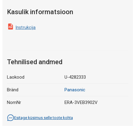
Kasulik informatsioon
Instrukcija
Tehnilised andmed
Laokood
U-4282333
Bränd
Panasonic
NomNr
ERA-3VEB3902V
Esitage küsimus selle toote kohta