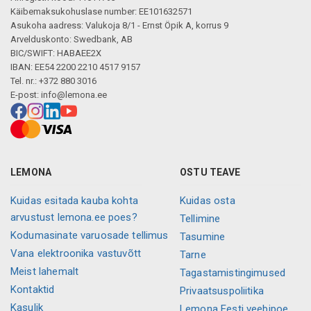
Käibemaksukohuslase number: EE101632571
Asukoha aadress: Valukoja 8/1 - Ernst Öpik A, korrus 9
Arvelduskonto: Swedbank, AB
BIC/SWIFT: HABAEE2X
IBAN: EE54 2200 2210 4517 9157
Tel. nr.: +372 880 3016
E-post:
info@lemona.ee
LEMONA
OSTU TEAVE
Kuidas esitada kauba kohta
Kuidas osta
arvustust lemona.ee poes?
Tellimine
Kodumasinate varuosade tellimus
Tasumine
Vana elektroonika vastuvõtt
Tarne
Meist lahemalt
Tagastamistingimused
Kontaktid
Privaatsuspoliitika
Kasulik
Lemona Eesti veebipoe