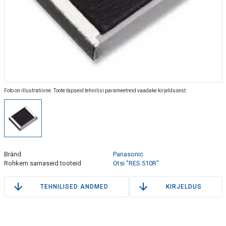
Foto on illustratiivne. Toote täpseid tehnilisi parameetreid vaadake kirjeldusest.
Bränd
Panasonic
Rohkem sarnaseid tooteid
Otsi "RES 510R"
TEHNILISED ANDMED
KIRJELDUS