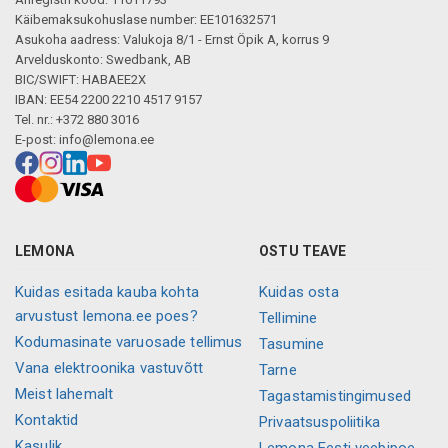
Käibemaksukohuslase number: EE101632571
Asukoha aadress: Valukoja 8/1 - Ernst Öpik A, korrus 9
Arvelduskonto: Swedbank, AB
BIC/SWIFT: HABAEE2X
IBAN: EE54 2200 2210 4517 9157
Tel. nr.: +372 880 3016
E-post:
info@lemona.ee
LEMONA
OSTU TEAVE
Kuidas esitada kauba kohta
Kuidas osta
arvustust lemona.ee poes?
Tellimine
Kodumasinate varuosade tellimus
Tasumine
Vana elektroonika vastuvõtt
Tarne
Meist lahemalt
Tagastamistingimused
Kontaktid
Privaatsuspoliitika
Kasulik