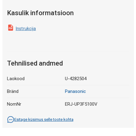
Kasulik informatsioon
Instrukcija
Tehnilised andmed
Laokood
U-4282504
Bränd
Panasonic
NomNr
ERJ-UP3F5100V
Esitage küsimus selle toote kohta