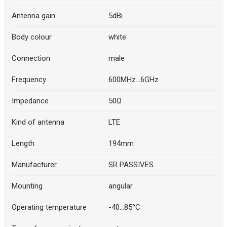
Antenna gain
5dBi
Body colour
white
Connection
male
Frequency
600MHz...6GHz
Impedance
50Ω
Kind of antenna
LTE
Length
194mm
Manufacturer
SR PASSIVES
Mounting
angular
Operating temperature
-40...85°C