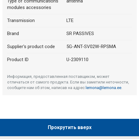
Type of communications
antenna
modules accessories
Transmission
LTE
Brand
SR PASSIVES
Supplier's product code
5G-ANT-SV02W-RPSMA
Product ID
U-2309110
Информация, предоставленная поставщиком, может
отличаться от самого продукта. Если вы заметили неточности,
сообщите нам об этом, написав на адрес
lemona@lemona.ee
.
Прокрутить вверх