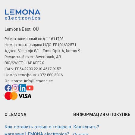
Lemona Eesti OÜ
Регистрационный код: 11611793
Номер плательщика НДС: EE101632571
Адрес: Valukoja 8/1 - Ernst Öpik A, korrus 9
Расчетный счет: Swedbank, AB
BIC/SWIFT: HABAEE2X
IBAN: EE54 2200 2210 4517 9157
Номер телефона: +372 880 3016
Эл. почта:
info@lemona.ee
О LEMONA
ИНФОРМАЦИЯ О ПОКУПКЕ
Как оставить отзыв о товаре в
Как купить?
магазине LEMONA electronics?
Оплата