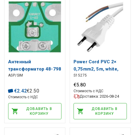
Антенный
Power Cord PVC 2×
трансформатор 48-798
0,75mm2, 5m, white,
ASP/SIM
S15275
МГц
EMOS
€
5
.
80
€
2
.
42
€
2
.
50
Стоимость с НДС
Доставка: 2026-08-24
Стоимость с НДС
ДОБАВИТЬ В
ДОБАВИТЬ В
КОРЗИНУ
КОРЗИНУ