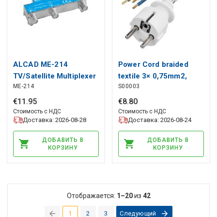
ALCAD ME-214
Power Cord braided
TV/Satellite Multiplexer
textile 3× 0,75mm2,
ME-214
S00003
2,4m, EMOS
€
11
.
95
€
8
.
80
Стоимость с НДС
Стоимость с НДС
Доставка: 2026-08-28
Доставка: 2026-08-24
ДОБАВИТЬ В
ДОБАВИТЬ В
КОРЗИНУ
КОРЗИНУ
Отображается:
1–20
из
42
1
2
3
Следующий
(current)