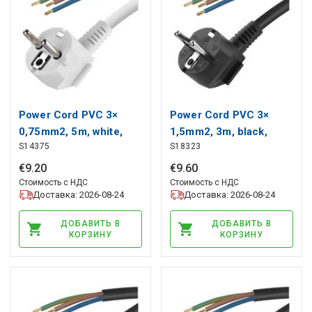
Power Cord PVC 3×
Power Cord PVC 3×
0,75mm2, 5m, white,
1,5mm2, 3m, black,
S14375
S18323
EMOS
EMOS
€
9
.
20
€
9
.
60
Стоимость с НДС
Стоимость с НДС
Доставка: 2026-08-24
Доставка: 2026-08-24
ДОБАВИТЬ В
ДОБАВИТЬ В
КОРЗИНУ
КОРЗИНУ