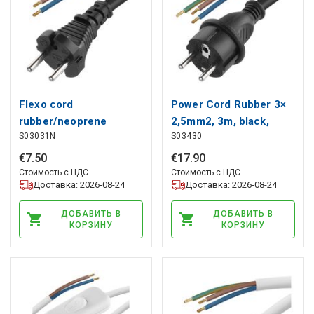
Flexo cord
Power Cord Rubber 3×
rubber/neoprene
2,5mm2, 3m, black,
S03031N
S03430
2×1mm2, 3m, black,
EMOS
EMOS
€
7
.
50
€
17
.
90
Стоимость с НДС
Стоимость с НДС
Доставка: 2026-08-24
Доставка: 2026-08-24
ДОБАВИТЬ В
ДОБАВИТЬ В
КОРЗИНУ
КОРЗИНУ