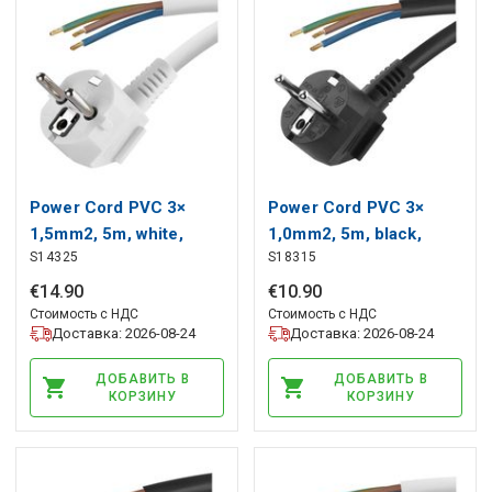
Power Cord PVC 3×
Power Cord PVC 3×
1,5mm2, 5m, white,
1,0mm2, 5m, black,
S14325
S18315
EMOS
EMOS
€
14
.
90
€
10
.
90
Стоимость с НДС
Стоимость с НДС
Доставка: 2026-08-24
Доставка: 2026-08-24
ДОБАВИТЬ В
ДОБАВИТЬ В
КОРЗИНУ
КОРЗИНУ