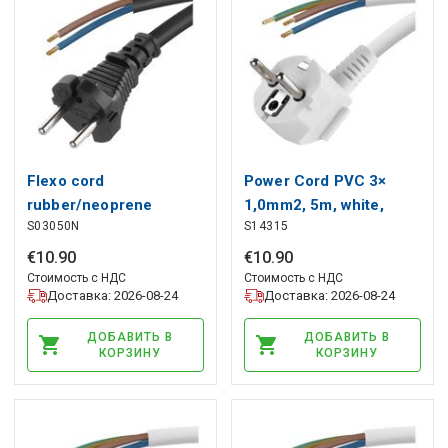
Flexo cord
Power Cord PVC 3×
rubber/neoprene
1,0mm2, 5m, white,
S03050N
S14315
2×1mm2, 5m, black,
EMOS
EMOS
€
10
.
90
€
10
.
90
Стоимость с НДС
Стоимость с НДС
Доставка: 2026-08-24
Доставка: 2026-08-24
ДОБАВИТЬ В
ДОБАВИТЬ В
КОРЗИНУ
КОРЗИНУ