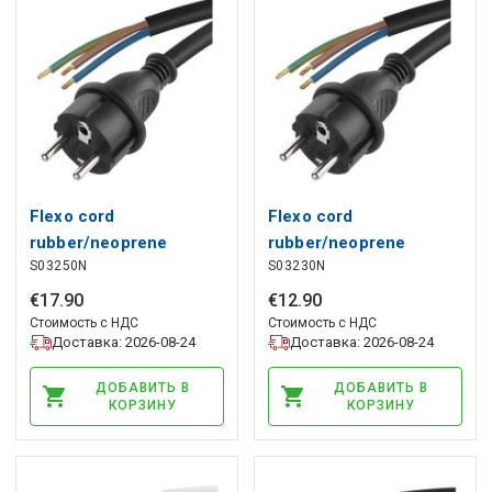
Flexo cord
Flexo cord
rubber/neoprene
rubber/neoprene
S03250N
S03230N
3×1.5mm2, 5m, black,
3×1.5mm2, 3m, black,
EMOS
EMOS
€
17
.
90
€
12
.
90
Стоимость с НДС
Стоимость с НДС
Доставка: 2026-08-24
Доставка: 2026-08-24
ДОБАВИТЬ В
ДОБАВИТЬ В
КОРЗИНУ
КОРЗИНУ