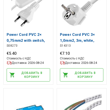
Power Cord PVC 2×
Power Cord PVC 3×
0,75mm2 with switch,
1,0mm2, 3m, white,
S08273
S14313
3m, white, EMOS
EMOS
€
5
.
40
€
7
.
10
Стоимость с НДС
Стоимость с НДС
Доставка: 2026-08-24
Доставка: 2026-08-24
ДОБАВИТЬ В
ДОБАВИТЬ В
КОРЗИНУ
КОРЗИНУ