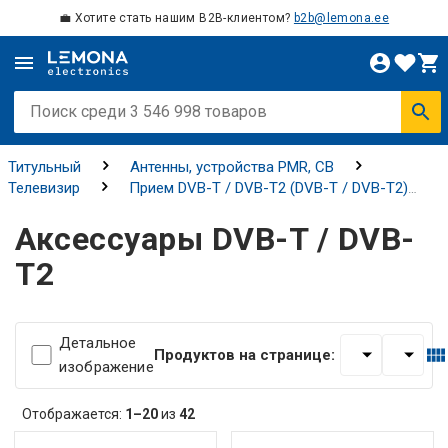
💼 Хотите стать нашим B2B-клиентом?
b2b@lemona.ee
Титульный
Антенны, устройства PMR, CB
Телевизир
Прием DVB-T / DVB-T2 (DVB-T / DVB-T2)
Аксессуары DVB-T / DVB-T2
Аксессуары DVB-T / DVB-
T2
Детальное
Продуктов на странице:
изображение
Отображается:
1–20
из
42