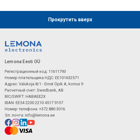
Прокрутить вверх
Lemona Eesti OÜ
Регистрационный код: 11611793
Номер плательщика НДС: EE101632571
Адрес: Valukoja 8/1 - Ernst Öpik A, korrus 9
Расчетный счет: Swedbank, AB
BIC/SWIFT: HABAEE2X
IBAN: EE54 2200 2210 4517 9157
Номер телефона: +372 880 3016
Эл. почта:
info@lemona.ee