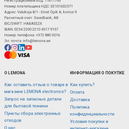
Регистрационный код: 11611793
Номер плательщика НДС: EE101632571
Адрес: Valukoja 8/1 - Ernst Öpik A, korrus 9
Расчетный счет: Swedbank, AB
BIC/SWIFT: HABAEE2X
IBAN: EE54 2200 2210 4517 9157
Номер телефона: +372 880 3016
Эл. почта:
info@lemona.ee
О LEMONA
ИНФОРМАЦИЯ О ПОКУПКЕ
Как оставить отзыв о товаре в
Как купить?
магазине LEMONA electronics?
Оплата
Запрос на запасные детали
Доставка
для бытовой техники
Политика
Пункты сбора электронных
конфиденциальности
отходов
Условия покупки в
О нас
интернет-магазине