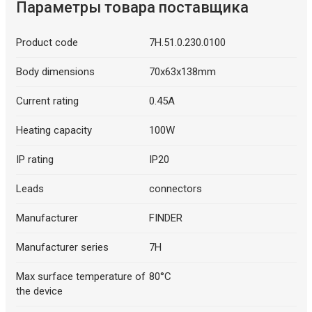
Параметры товара поставщика
Product code
7H.51.0.230.0100
Body dimensions
70x63x138mm
Current rating
0.45A
Heating capacity
100W
IP rating
IP20
Leads
connectors
Manufacturer
FINDER
Manufacturer series
7H
Max surface temperature of
80°C
the device