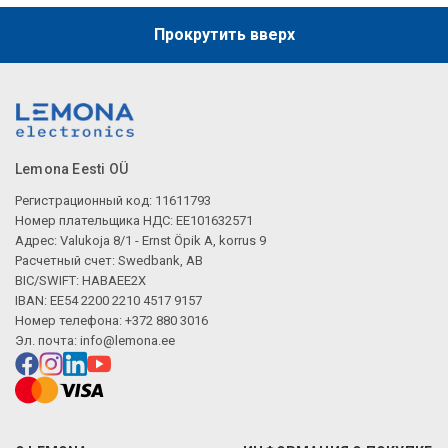
Прокрутить вверх
Lemona Eesti OÜ
Регистрационный код: 11611793
Номер плательщика НДС: EE101632571
Адрес: Valukoja 8/1 - Ernst Öpik A, korrus 9
Расчетный счет: Swedbank, AB
BIC/SWIFT: HABAEE2X
IBAN: EE54 2200 2210 4517 9157
Номер телефона: +372 880 3016
Эл. почта:
info@lemona.ee