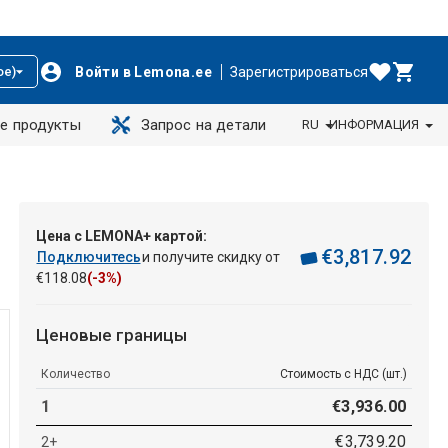
Войти в Lemona.ee
Зарегистрироваться
ое)
е продукты
Запрос на детали
RU
ИНФОРМАЦИЯ
Цена с LEMONA+ картой:
€
3
,
817
.
92
Подключитесь
и получите скидку от
€
118
.
08
(-3%)
Ценовые границы
Количество
Стоимость с НДС (шт.)
1
€
3
,
936
.
00
€
3
,
739
.
20
2+