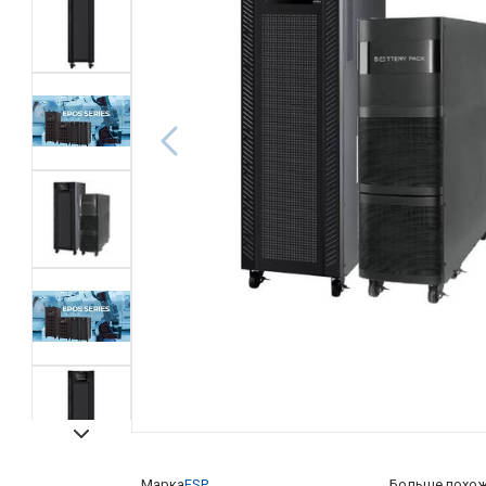
Марка
FSP
Больше похож