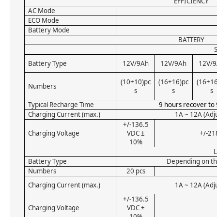
EFFICIENCY
AC Mode
ECO Mode
Battery Mode
BATTERY
Battery Type
12V/9Ah
12V/9Ah
12V/
(10+10)pc
(16+16)pc
(16+16
Numbers
s
s
s
Typical Recharge Time
9 hours recover to
Charging Current (max.)
1A ~ 12A (Adj
+/-136.5
Charging Voltage
VDC ±
+/-21
10%
Battery Type
Depending on the
Numbers
20 pcs
Charging Current (max.)
1A ~ 12A (Adj
+/-136.5
Charging Voltage
VDC ±
10%