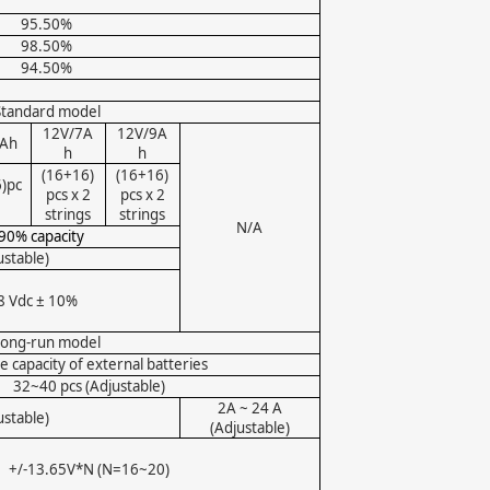
95.50%
98.50%
94.50%
Standard model
12V/7A
12V/9A
9Ah
h
h
(16+16)
(16+16)
)pc
pcs x 2
pcs x 2
strings
strings
N/A
 90% capacity
ustable)
8 Vdc ± 10%
Long-run model
 capacity of external batteries
32~40 pcs (Adjustable)
2A ~ 24 A
ustable)
(Adjustable)
+/-13.65V*N (N=16~20)