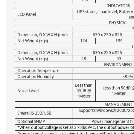
INDICATORS
UPS status, Load level, Battery
LCD Panel
and
PHYSICAL
Dimension, D X W X H (mm)
630 x 250 x 826
Net Weight (kgs)
124
139
Dimension, D X W X H (mm)
630 x 250 x 826
Net Weight (kgs)
28
43
ENVIRONMENT
Operation Temperture
Operation Humidity
<95% 
Less than
Less than 58dB 
Noise Level
55dB @
1Meter
1Meter
MANAGEMENT
Supports Windows® 2000/200
Smart RS-232/USB
Optional SNMP
Power management fr
*When output voltage is set as 3 x 360VAC, the output power of 
Product specifications are subject to change without further no