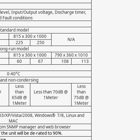
 level, Input/Output voltage, Discharge timer,
 Fault conditions
Standard model
815 x 300 x 1000
N/A
225
250
Long-run model
815 x 300 x 1000
790 x 360 x 1010
60
67
108
113
0-40°C
and non-condersing
Less
Less
@
than
Less than 70dB @
than
65dB @
1Meter
75dB @
1Meter
1Meter
3/XP/Vista/2008, Windows®
7/8, Linux and
MAC
om SNMP manager and web browser
the unit will be de-rated to 90%.
tice