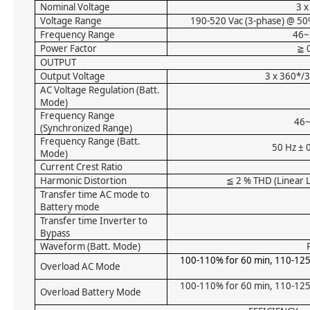
Nominal Voltage
3 x
Voltage Range
190-520 Vac (3-phase) @ 50
Frequency Range
46~
Power Factor
0
≧
OUTPUT
Output Voltage
3 x 360*/
AC Voltage Regulation (Batt.
Mode)
Frequency Range
46~
(Synchronized Range)
Frequency Range (Batt.
50 Hz ± 0
Mode)
Current Crest Ratio
Harmonic Distortion
2 % THD (Linear 
≦
Transfer time AC mode to
Battery mode
Transfer time Inverter to
Bypass
Waveform (Batt. Mode)
100-110% for 60 min, 110-12
Overload AC Mode
100-110% for 60 min, 110-12
Overload Battery Mode