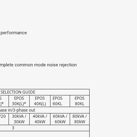
y performance
d complete common mode noise rejection
 SELECTION GUIDE
S
EPOS
EPOS
EPOS
EPOS
)*
30K(L)*
40K(L)
60KL
80KL
hase in/3-phase out
/20
30kVA /
40kVA /
60kVA /
80kVA /
30kW
40kW
60kW
80kW
3