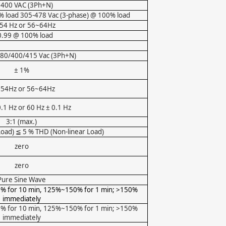
 400 VAC (3Ph+N)
% load 305-478 Vac (3-phase) @ 100% load
54 Hz or 56~64Hz
.99 @ 100% load
380/400/415 Vac (3Ph+N)
± 1%
54Hz or 56~64Hz
.1 Hz or 60 Hz ± 0.1 Hz
3:1 (max.)
Load)
5 % THD (Non-linear Load)
≦
zero
zero
Pure Sine Wave
5% for 10 min, 125%~150% for 1 min; >150%
immediately
5% for 10 min, 125%~150% for 1 min; >150%
immediately