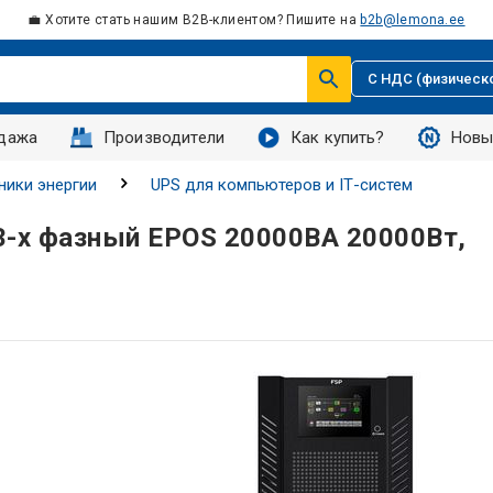
💼 Хотите стать нашим B2B-клиентом? Пишите на
b2b@lemona.ee
С НДС (физическ
дажа
Производители
Как купить?
Новы
ники энергии
UPS для компьютеров и IТ-систем
3-х фазный EPOS 20000ВА 20000Вт,