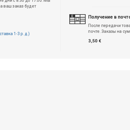
 дни с 8.30 до 17.00. Мы
а ваш заказ будет
Получение в почт
После передачи тов
почте. Заказы на су
авка 1-3 р. д.)
3,50 €