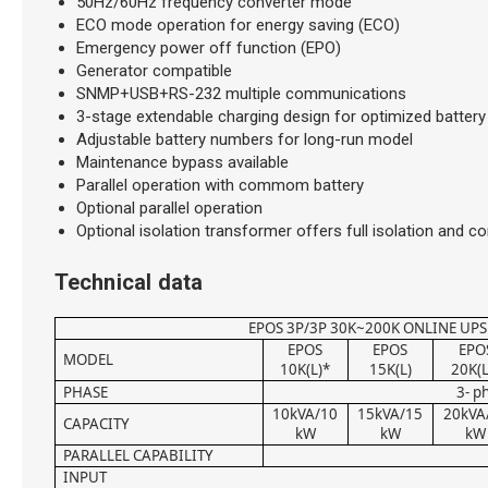
50Hz/60Hz frequency converter mode
ECO mode operation for energy saving (ECO)
Emergency power off function (EPO)
Generator compatible
SNMP+USB+RS-232 multiple communications
3-stage extendable charging design for optimized batter
Adjustable battery numbers for long-run model
Maintenance bypass available
Parallel operation with commom battery
Optional parallel operation
Optional isolation transformer offers full isolation an
Technical data
EPOS 3P/3P 30K~200K ONLINE UPS
EPOS
EPOS
EPO
MODEL
10K(L)*
15K(L)
20K(L
PHASE
3- p
10kVA/10
15kVA/15
20kVA
CAPACITY
kW
kW
kW
PARALLEL CAPABILITY
INPUT