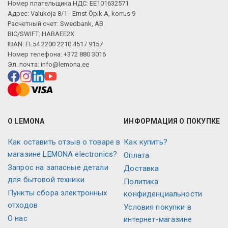
Номер плательщика НДС: EE101632571
Адрес: Valukoja 8/1 - Ernst Öpik A, korrus 9
Расчетный счет: Swedbank, AB
BIC/SWIFT: HABAEE2X
IBAN: EE54 2200 2210 4517 9157
Номер телефона: +372 880 3016
Эл. почта:
info@lemona.ee
О LEMONA
ИНФОРМАЦИЯ О ПОКУПКЕ
Как оставить отзыв о товаре в
Как купить?
магазине LEMONA electronics?
Оплата
Запрос на запасные детали
Доставка
для бытовой техники
Политика
Пункты сбора электронных
конфиденциальности
отходов
Условия покупки в
О нас
интернет-магазине