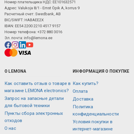
Номер плательщика НДС: EE101632571
Адрес: Valukoja 8/1 - Ernst Öpik A, korrus 9
Расчетный счет: Swedbank, AB
BIC/SWIFT: HABAEE2X
IBAN: EE54 2200 2210 4517 9157
Номер телефона: +372 880 3016
Эл. почта:
info@lemona.ee
О LEMONA
ИНФОРМАЦИЯ О ПОКУПКЕ
Как оставить отзыв о товаре в
Как купить?
магазине LEMONA electronics?
Оплата
Запрос на запасные детали
Доставка
для бытовой техники
Политика
Пункты сбора электронных
конфиденциальности
отходов
Условия покупки в
О нас
интернет-магазине