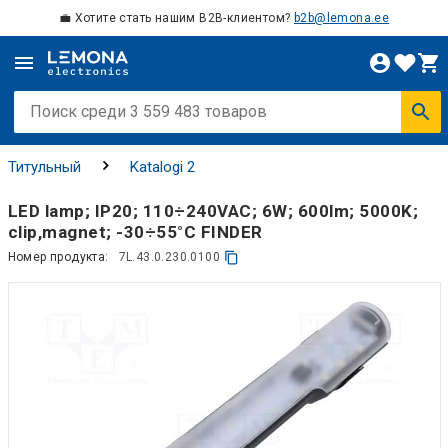
💼 Хотите стать нашим B2B-клиентом?
b2b@lemona.ee
Титульный
Katalogi 2
LED lamp; IP20; 110÷240VAC; 6W; 600lm; 5000K;
clip,magnet; -30÷55°C FINDER
Номер продукта:
7L.43.0.230.0100