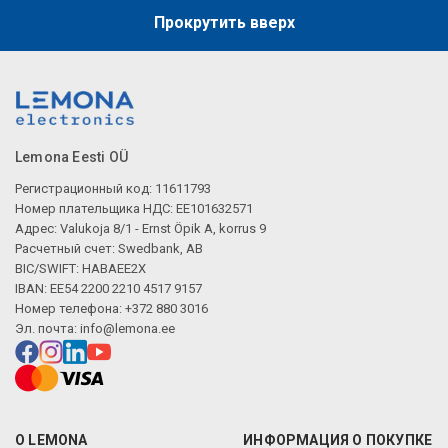
Прокрутить вверх
Lemona Eesti OÜ
Регистрационный код: 11611793
Номер плательщика НДС: EE101632571
Адрес: Valukoja 8/1 - Ernst Öpik A, korrus 9
Расчетный счет: Swedbank, AB
BIC/SWIFT: HABAEE2X
IBAN: EE54 2200 2210 4517 9157
Номер телефона: +372 880 3016
Эл. почта:
info@lemona.ee
О LEMONA
ИНФОРМАЦИЯ О ПОКУПКЕ