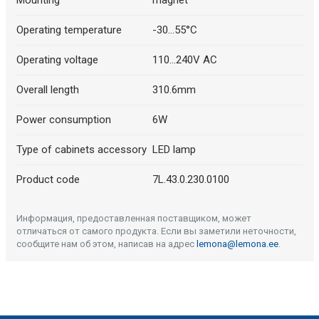
Mounting
magnet
Operating temperature
-30...55°C
Operating voltage
110...240V AC
Overall length
310.6mm
Power consumption
6W
Type of cabinets accessory
LED lamp
Product code
7L.43.0.230.0100
Информация, предоставленная поставщиком, может
отличаться от самого продукта. Если вы заметили неточности,
сообщите нам об этом, написав на адрес
lemona@lemona.ee
.