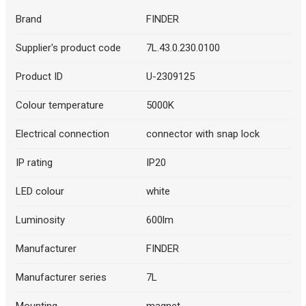
Brand
FINDER
Supplier's product code
7L.43.0.230.0100
Product ID
U-2309125
Colour temperature
5000K
Electrical connection
connector with snap lock
IP rating
IP20
LED colour
white
Luminosity
600lm
Manufacturer
FINDER
Manufacturer series
7L