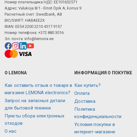
Номер плательщика НДС: EE101632571
Адрес: Valukoja 8/1 - Ernst Öpik A, korrus 9
Расчетный счет: Swedbank, AB
BIC/SWIFT: HABAEE2X
IBAN: EE54 2200 2210 4517 9157
Номер телефона: +372 880 3016
Эл. почта:
info@lemona.ee
О LEMONA
ИНФОРМАЦИЯ О ПОКУПКЕ
Как оставить отзыв о товаре в
Как купить?
магазине LEMONA electronics?
Оплата
Запрос на запасные детали
Доставка
для бытовой техники
Политика
Пункты сбора электронных
конфиденциальности
отходов
Условия покупки в
О нас
интернет-магазине