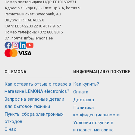
Номер плательщика НДС: EE101632571
Адрес: Valukoja 8/1 - Ernst Öpik A, korrus 9
Расчетный счет: Swedbank, AB
BIC/SWIFT: HABAEE2X
IBAN: EE54 2200 2210 4517 9157
Номер телефона: +372 880 3016
Эл. почта:
info@lemona.ee
О LEMONA
ИНФОРМАЦИЯ О ПОКУПКЕ
Как оставить отзыв о товаре в
Как купить?
магазине LEMONA electronics?
Оплата
Запрос на запасные детали
Доставка
для бытовой техники
Политика
Пункты сбора электронных
конфиденциальности
отходов
Условия покупки в
О нас
интернет-магазине