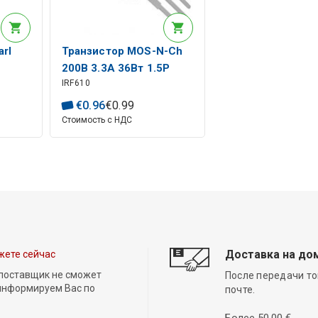
rl
Транзистор MOS-N-Ch
200В 3.3А 36Вт 1.5Р
IRF610
TO220AB
€
0
.
96
€
0
.
99
Стоимость с НДС
Доставка на до
жете сейчас
 поставщик не сможет
После передачи то
 информируем Вас по
почте.
Более 50,00 €