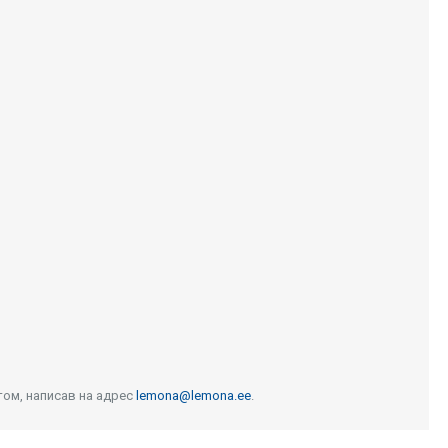
том, написав на адрес
lemona@lemona.ee
.