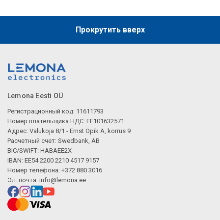
Прокрутить вверх
Lemona Eesti OÜ
Регистрационный код: 11611793
Номер плательщика НДС: EE101632571
Адрес: Valukoja 8/1 - Ernst Öpik A, korrus 9
Расчетный счет: Swedbank, AB
BIC/SWIFT: HABAEE2X
IBAN: EE54 2200 2210 4517 9157
Номер телефона: +372 880 3016
Эл. почта:
info@lemona.ee