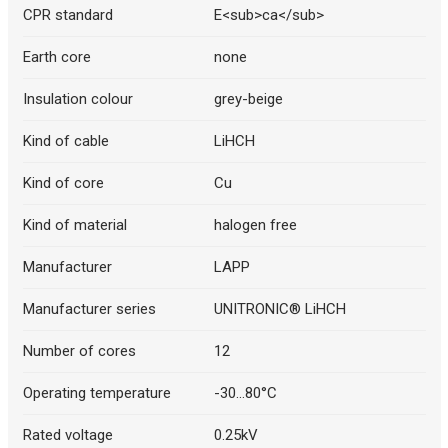
CPR standard
E<sub>ca</sub>
Earth core
none
Insulation colour
grey-beige
Kind of cable
LiHCH
Kind of core
Cu
Kind of material
halogen free
Manufacturer
LAPP
Manufacturer series
UNITRONIC® LiHCH
Number of cores
12
Operating temperature
-30...80°C
Rated voltage
0.25kV