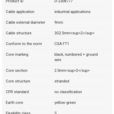
Product ID
U-2308777
Cable application
industrial applications
Cable external diameter
9mm
Cable structure
3G2.5mm<sup>2</sup>
Conform to the norm
CSA FT1
Core marking
black, numbered + ground
wire
Core section
2.5mm<sup>2</sup>
Core structure
stranded
CPR standard
no classification
Earth core
yellow-green
Flexibility class
5