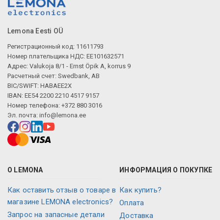
Lemona Eesti OÜ
Регистрационный код: 11611793
Номер плательщика НДС: EE101632571
Адрес: Valukoja 8/1 - Ernst Öpik A, korrus 9
Расчетный счет: Swedbank, AB
BIC/SWIFT: HABAEE2X
IBAN: EE54 2200 2210 4517 9157
Номер телефона: +372 880 3016
Эл. почта:
info@lemona.ee
О LEMONA
ИНФОРМАЦИЯ О ПОКУПКЕ
Как оставить отзыв о товаре в
Как купить?
магазине LEMONA electronics?
Оплата
Запрос на запасные детали
Доставка