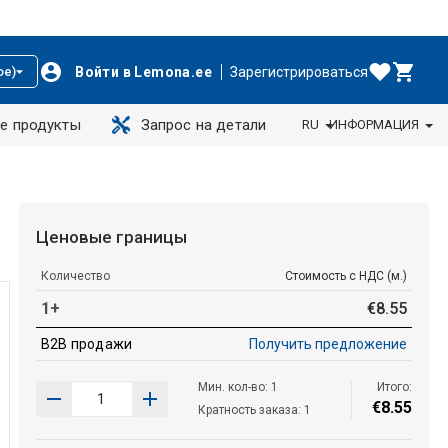
Войти в Lemona.ee
Зарегистрироваться
ое)
е продукты
Запрос на детали
RU
ИНФОРМАЦИЯ
U
Ценовые границы
Количество
Стоимость с НДС (м.)
1+
€
8
.
55
B2B продажи
Получить предложение
Мин. кол-во: 1
Итого:
€
8
.
55
Кратность заказа: 1