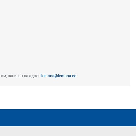
том, написав на адрес
lemona@lemona.ee
.