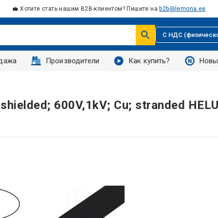
💼 Хотите стать нашим B2B-клиентом? Пишите на
b2b@lemona.ee
С НДС (физическ
дажа
Производители
Как купить?
Новы
hielded; 600V,1kV; Cu; stranded HEL