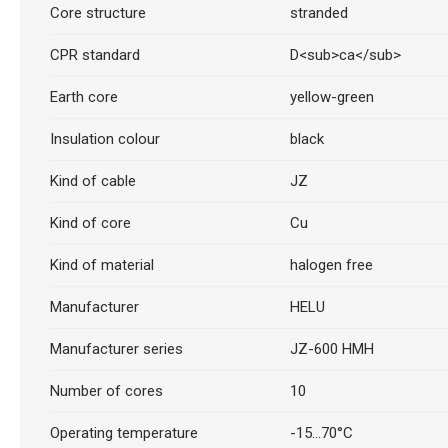
Core structure
stranded
CPR standard
D<sub>ca</sub>
Earth core
yellow-green
Insulation colour
black
Kind of cable
JZ
Kind of core
Cu
Kind of material
halogen free
Manufacturer
HELU
Manufacturer series
JZ-600 HMH
Number of cores
10
Operating temperature
-15...70°C