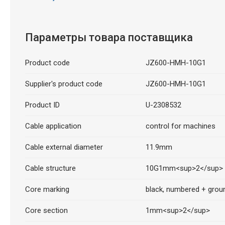
Параметры товара поставщика
Product code
JZ600-HMH-10G1
Supplier's product code
JZ600-HMH-10G1
Product ID
U-2308532
Cable application
control for machines
Cable external diameter
11.9mm
Cable structure
10G1mm<sup>2</sup>
Core marking
black, numbered + grou
Core section
1mm<sup>2</sup>