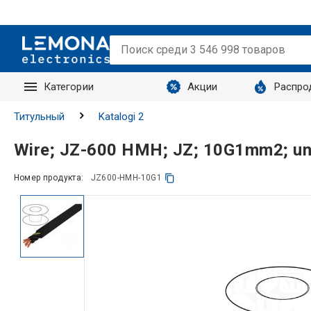
Категории
Акции
Распро
Запросы
Титульный
Katalogi 2
Wire; JZ-600 HMH; JZ; 10G1mm2; uns
Номер продукта:
JZ600-HMH-10G1