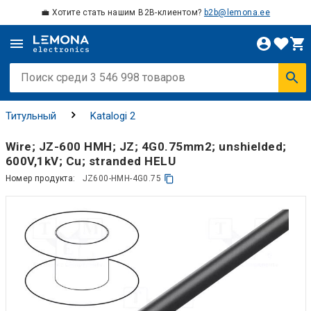
💼 Хотите стать нашим B2B-клиентом?
b2b@lemona.ee
Титульный
Katalogi 2
Wire; JZ-600 HMH; JZ; 4G0.75mm2; unshielded;
600V,1kV; Cu; stranded HELU
Номер продукта:
JZ600-HMH-4G0.75