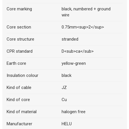
Core marking
black, numbered + ground
wire
Core section
0.75mm<sup>2</sup>
Core structure
stranded
CPR standard
D<sub>ca</sub>
Earth core
yellow-green
Insulation colour
black
Kind of cable
JZ
Kind of core
Cu
Kind of material
halogen free
Manufacturer
HELU