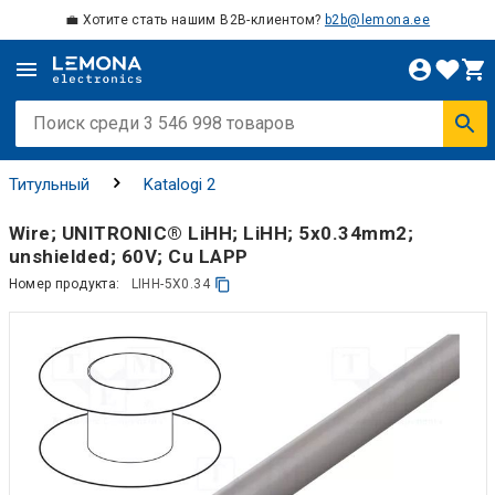
💼 Хотите стать нашим B2B-клиентом?
b2b@lemona.ee
Титульный
Katalogi 2
Wire; UNITRONIC® LiHH; LiHH; 5x0.34mm2;
unshielded; 60V; Cu LAPP
Номер продукта:
LIHH-5X0.34