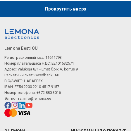
Прокрутить вверх
Lemona Eesti OÜ
Регистрационный код: 11611793
Номер плательщика НДС: EE101632571
Адрес: Valukoja 8/1 - Ernst Öpik A, korrus 9
Расчетный счет: Swedbank, AB
BIC/SWIFT: HABAEE2X
IBAN: EE54 2200 2210 4517 9157
Номер телефона: +372 880 3016
Эл. почта:
info@lemona.ee