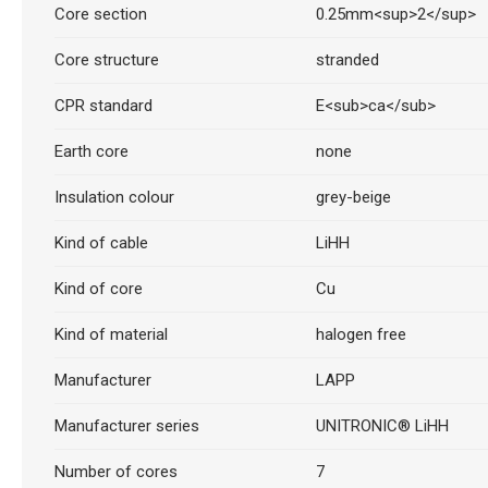
Core section
0.25mm<sup>2</sup>
Core structure
stranded
CPR standard
E<sub>ca</sub>
Earth core
none
Insulation colour
grey-beige
Kind of cable
LiHH
Kind of core
Cu
Kind of material
halogen free
Manufacturer
LAPP
Manufacturer series
UNITRONIC® LiHH
Number of cores
7