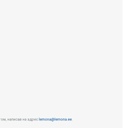
том, написав на адрес
lemona@lemona.ee
.