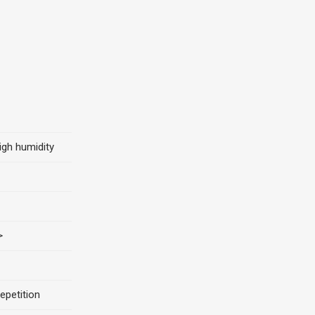
igh humidity
>
epetition