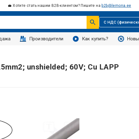
💼 Хотите стать нашим B2B-клиентом? Пишите на
b2b@lemona.ee
С НДС (физическ
дажа
Производители
Как купить?
Новы
25mm2; unshielded; 60V; Cu LAPP