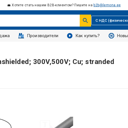
💼 Хотите стать нашим B2B-клиентом? Пишите на
b2b@lemona.ee
С НДС (физическ
дажа
Производители
Как купить?
Новы
hielded; 300V,500V; Cu; stranded