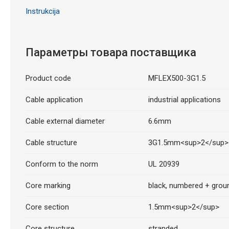
Instrukcija
Параметры товара поставщика
Product code
MFLEX500-3G1.5
Cable application
industrial applications
Cable external diameter
6.6mm
Cable structure
3G1.5mm<sup>2</sup>
Conform to the norm
UL 20939
Core marking
black, numbered + grou
Core section
1.5mm<sup>2</sup>
Core structure
stranded