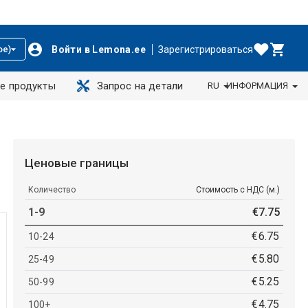
Войти в Lemona.ee
Зарегистрироваться
ое)
е продукты
Запрос на детали
RU
ИНФОРМАЦИЯ
Ценовые границы
Количество
Стоимость с НДС (м.)
1-9
€
7
.
75
€
6
.
75
10-24
€
5
.
80
25-49
€
5
.
25
50-99
€
4
.
75
100+