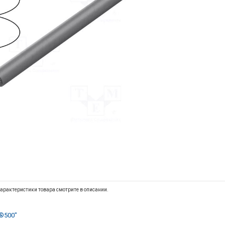
арактеристики товара смотрите в описании.
®500"