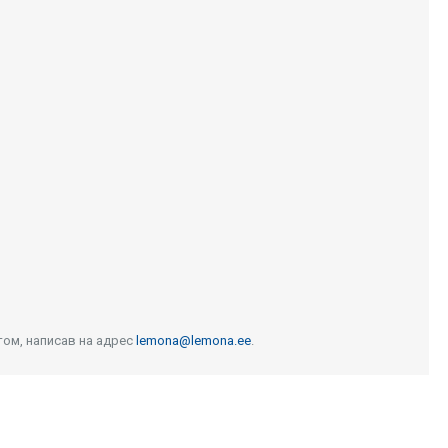
том, написав на адрес
lemona@lemona.ee
.