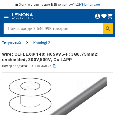
💼 Хотите стать нашим B2B-клиентом?
b2b@lemona.ee
Титульный
Katalogi 2
Wire; ÖLFLEX® 140; H05VV5-F; 3G0.75mm2;
unshielded; 300V,500V; Cu LAPP
Номер продукта:
OL140-3G0.75