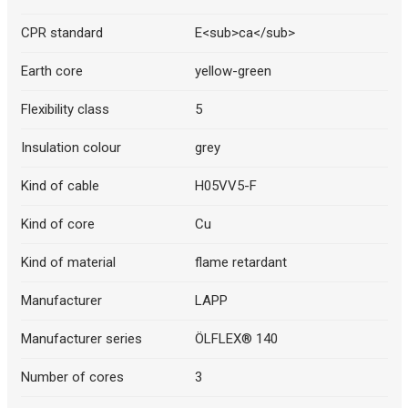
CPR standard
E<sub>ca</sub>
Earth core
yellow-green
Flexibility class
5
Insulation colour
grey
Kind of cable
H05VV5-F
Kind of core
Cu
Kind of material
flame retardant
Manufacturer
LAPP
Manufacturer series
ÖLFLEX® 140
Number of cores
3