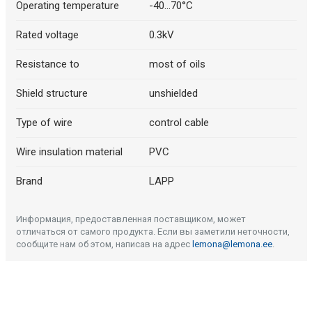
Operating temperature
-40...70°C
Rated voltage
0.3kV
Resistance to
most of oils
Shield structure
unshielded
Type of wire
control cable
Wire insulation material
PVC
Brand
LAPP
Информация, предоставленная поставщиком, может
отличаться от самого продукта. Если вы заметили неточности,
сообщите нам об этом, написав на адрес
lemona@lemona.ee
.