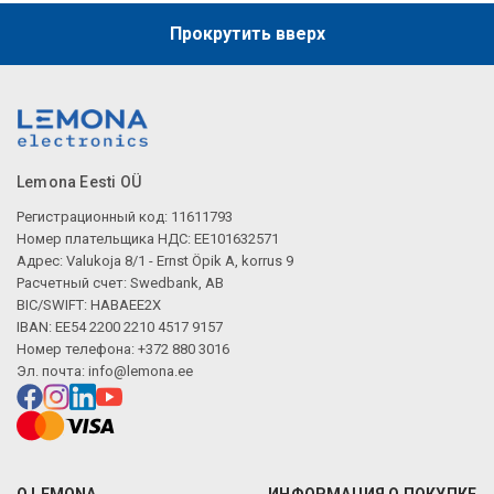
Прокрутить вверх
Lemona Eesti OÜ
Регистрационный код: 11611793
Номер плательщика НДС: EE101632571
Адрес: Valukoja 8/1 - Ernst Öpik A, korrus 9
Расчетный счет: Swedbank, AB
BIC/SWIFT: HABAEE2X
IBAN: EE54 2200 2210 4517 9157
Номер телефона: +372 880 3016
Эл. почта:
info@lemona.ee