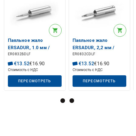
Описание искусственного интеллекта
Паяльное жало
Паяльное жало
ERSADUR, 1.0 мм /
ERSADUR, 2,2 мм /
ER0832BDLF
ER0832CDLF
0,039 дюйма, ERSA
0,087 дюйма, ERSA
€
13
.
52
€
16
.
90
€
13
.
52
€
16
.
90
Стоимость с НДС
Стоимость с НДС
ПЕРЕСМОТРЕТЬ
ПЕРЕСМОТРЕТЬ