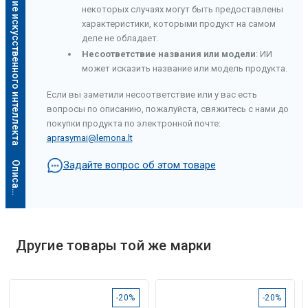
Описание искусственного интеллекта
некоторых случаях могут быть предоставлены
характеристики, которыми продукт на самом
деле не обладает.
Несоответствие названия или модели
: ИИ
может исказить название или модель продукта.
Если вы заметили несоответствие или у вас есть
вопросы по описанию, пожалуйста, свяжитесь с нами до
покупки продукта по электронной почте:
aprasymai@lemona.lt
Задайте вопрос об этом товаре
О
п
и
с
а
н
и
е
и
с
к
у
с
с
т
в
е
н
н
о
г
о
и
н
т
е
л
л
е
к
т
а
Другие товары той же марки
-20%
-20%