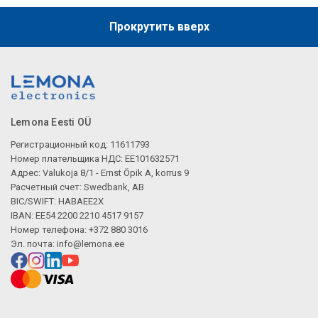
Описание искусственного интеллекта
Прокрутить вверх
Lemona Eesti OÜ
Описание искусственного интеллекта
Регистрационный код: 11611793
Номер плательщика НДС: EE101632571
Адрес: Valukoja 8/1 - Ernst Öpik A, korrus 9
Расчетный счет: Swedbank, AB
BIC/SWIFT: HABAEE2X
IBAN: EE54 2200 2210 4517 9157
Номер телефона: +372 880 3016
Эл. почта:
info@lemona.ee