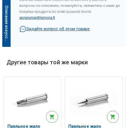
вопросы по описанию, пожалуйста, свяжитесь с нами до
О
п
и
с
а
н
и
е
и
с
к
у
с
с
т
в
е
н
н
о
г
о
и
н
т
е
л
л
е
к
т
а
покупки продукта по электронной почте:
aprasymai@lemona.lt
Задайте вопрос об этом товаре
Другие товары той же марки
Описание искусственного интеллекта
Паяльное жало
Паяльное жало