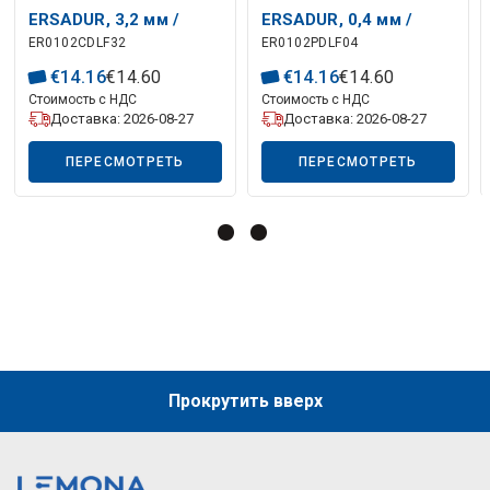
ERSADUR, 3,2 мм /
ERSADUR, 0,4 мм /
ER0102CDLF32
ER0102PDLF04
0,126 дюйма, ERSA
0,016 дюйма, ERSA
€
14
.
16
€
14
.
60
€
14
.
16
€
14
.
60
Стоимость с НДС
Стоимость с НДС
Доставка: 2026-08-27
Доставка: 2026-08-27
Описание искусственного интеллекта
ПЕРЕСМОТРЕТЬ
ПЕРЕСМОТРЕТЬ
Прокрутить вверх