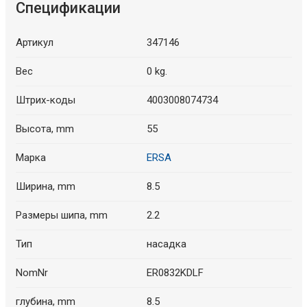
Спецификации
Артикул
347146
Вес
0 kg.
Штрих-коды
4003008074734
Высота, mm
55
Марка
ERSA
Ширина, mm
8.5
Размеры шипа, mm
2.2
Тип
насадка
NomNr
ER0832KDLF
глубина, mm
8.5