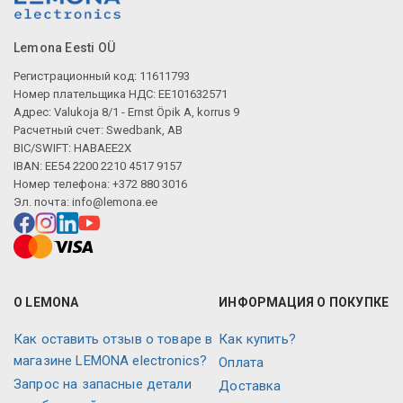
Описание искусственного интеллекта
Lemona Eesti OÜ
Регистрационный код: 11611793
Номер плательщика НДС: EE101632571
Адрес: Valukoja 8/1 - Ernst Öpik A, korrus 9
Расчетный счет: Swedbank, AB
BIC/SWIFT: HABAEE2X
IBAN: EE54 2200 2210 4517 9157
Номер телефона: +372 880 3016
Эл. почта:
info@lemona.ee
О LEMONA
ИНФОРМАЦИЯ О ПОКУПКЕ
Как оставить отзыв о товаре в
Как купить?
магазине LEMONA electronics?
Оплата
Запрос на запасные детали
Доставка