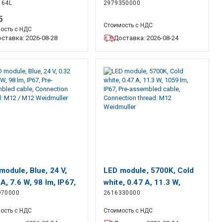
164L
2979350000
 (T5 15.5 mm, E14S,
IP40 Weidmuller
W)
5
Стоимость с НДС
ость с НДС
ставка: 2026-08-28
Доставка: 2026-08-24
module, Blue, 24 V,
LED module, 5700K, Cold
A, 7.6 W, 98 lm, IP67,
white, 0.47 A, 11.3 W,
970000
2616330000
assembled cable,
1059 lm, IP67, Pre-
ection thread: M12 /
assembled cable,
ость с НДС
Стоимость с НДС
Weidmuller
Connection thread: M12