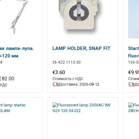
ая лампа-лупа.
LAMP HOLDER, SNAP FIT
Start
ø=120 мм
fluo
8
26.422.1113.50
136-5
010
€
3
.
60
€
9
.
9
€
82
.
00
Стоимость с НДС
Стоим
Доставка: 2026-08-12
До
 НДС