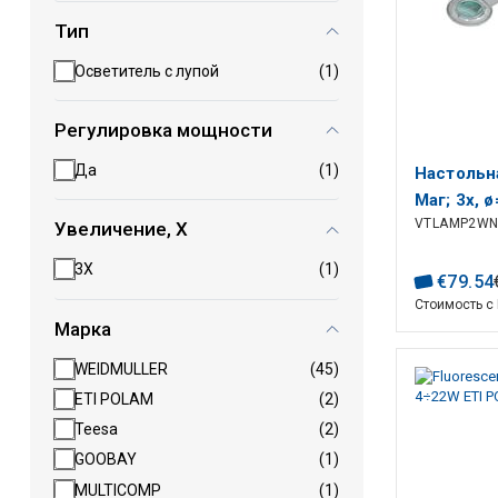
Тип
Осветитель с лупой
(1)
Регулировка мощности
Да
(1)
Настольн
Маг; 3x, 
VTLAMP2WN
Увеличение, X
3X
(1)
€
79
.
54
Стоимость с
Марка
WEIDMULLER
(45)
ETI POLAM
(2)
Teesa
(2)
GOOBAY
(1)
MULTICOMP
(1)