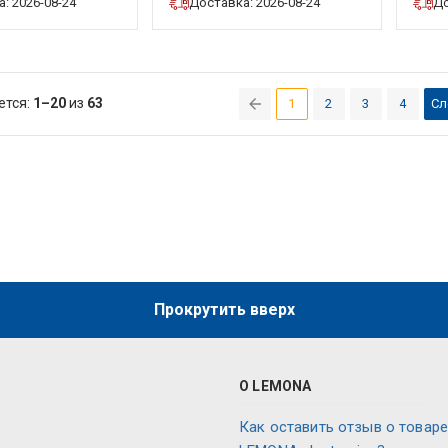
: 2026-08-24
Доставка: 2026-08-24
До
ется:
1–20
из
63
1
2
3
4
Сл
(current)
Прокрутить вверх
О LEMONA
Как оставить отзыв о товаре