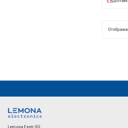
Доставка
Отобража
Lemona Eesti OÜ