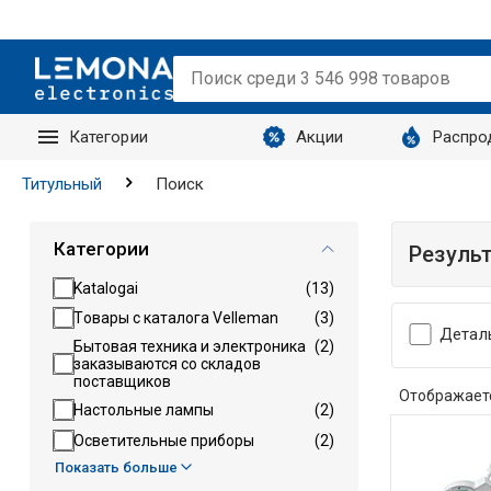
Категории
Акции
Распро
Запросы
Титульный
Поиск
Категории
Резуль
Katalogai
(13)
Tовары с каталога Velleman
(3)
Детал
Бытовая техника и электроника
(2)
заказываются со складов
поставщиков
Отображает
Настольные лампы
(2)
Осветительные приборы
(2)
Показать больше