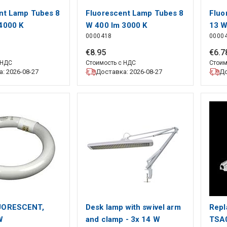
nt Lamp Tubes 8
Fluorescent Lamp Tubes 8
Fluo
4000 K
W 400 lm 3000 K
13 W
0000418
0000
€
8
.
95
€
6
.
7
 НДС
Стоимость с НДС
Стоим
: 2026-08-27
Доставка: 2026-08-27
До
UORESCENT,
Desk lamp with swivel arm
Repl
W
and clamp - 3x 14 W
TSA0