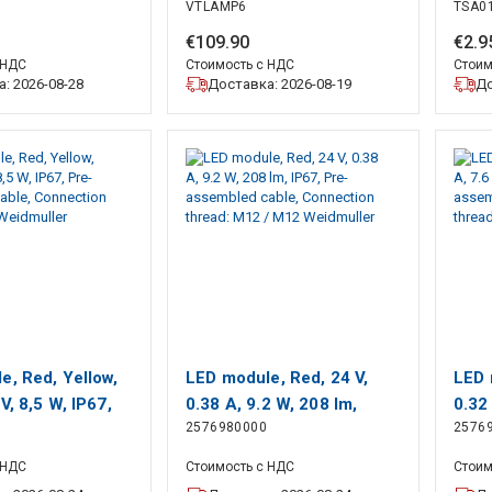
VTLAMP6
TSA0
fluorescent lighting -
Lamp
white
2.8 
€
109
.
90
€
2
.
9
 НДС
Стоимость с НДС
Стоим
: 2026-08-28
Доставка: 2026-08-19
До
e, Red, Yellow,
LED module, Red, 24 V,
LED 
V, 8,5 W, IP67,
0.38 A, 9.2 W, 208 lm,
0.32 
2576980000
2576
bled cable,
IP67, Pre-assembled
Pre-
n thread: M12
cable, Connection thread:
Conn
 НДС
Стоимость с НДС
Стоим
r
M12 / M12 Weidmuller
M12 