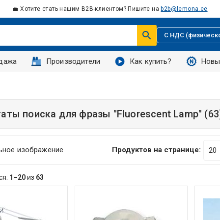
💼 Хотите стать нашим B2B-клиентом? Пишите на
b2b@lemona.ee
С НДС (физическ
дажа
Производители
Как купить?
Новы
таты поиска для фразы
"Fluorescent Lamp"
(63
ьное изображение
Продуктов на странице:
ся:
1–20
из
63