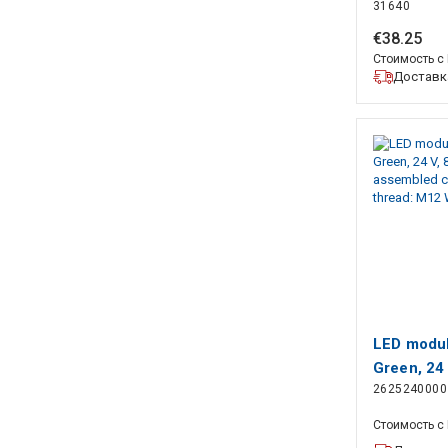
31640
€
38
.
25
Стоимость с
Доставка
LED modul
Green, 24 
2625240000
Pre-assem
Connectio
Стоимость с
Weidmulle