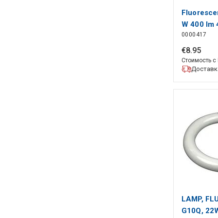
Fluoresce
W 400 lm 
0000417
€
8
.
95
Стоимость с
Доставка
LAMP, FL
G10Q, 22