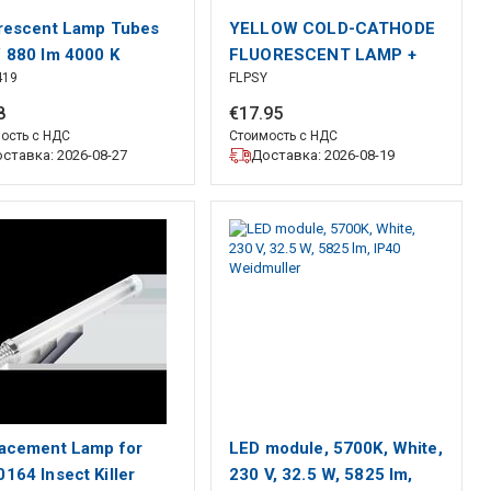
rescent Lamp Tubes
YELLOW COLD-CATHODE
 880 lm 4000 K
FLUORESCENT LAMP +
419
FLPSY
POWER SUPPLY, 30cm
(BLISTER)
8
€
17
.
95
ость с НДС
Стоимость с НДС
ставка: 2026-08-27
Доставка: 2026-08-19
acement Lamp for
LED module, 5700K, White,
164 Insect Killer
230 V, 32.5 W, 5825 lm,