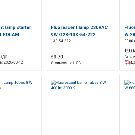
t lamp starter;
Fluorescent lamp 230VAC
Fluo
I POLAM
9W G23-133-54-222
W 28
133-54-222
0000
€
9
.
0
€
3
.
70
 НДС
Стоим
: 2026-08-12
До
Стоимость с НДС