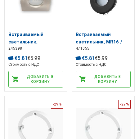
Встраиваемый
Встраиваемый
светильник,
светильник, MR16 /
245398
471055
квадратный,
GU10, круглый,
водонепроницаемый,
черный, герметичный
€
5
.
81
€
5
.
99
€
5
.
81
€
5
.
99
алюминиевый сплав,
IP44, LED LINE
Стоимость с НДС
Стоимость с НДС
нержавеющая сталь,
ДОБАВИТЬ В
ДОБАВИТЬ В
LED line
КОРЗИНУ
КОРЗИНУ
-29%
-29%