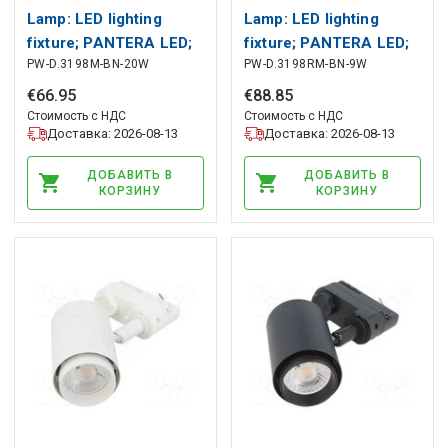
Lamp: LED lighting
Lamp: LED lighting
fixture; PANTERA LED;
fixture; PANTERA LED;
PW-D.3198M-BN-20W
PW-D.3198RM-BN-9W
polycarbonate; 4000K
polycarbonate; 4000K
PAWBOL
PAWBOL
€
66
.
95
€
88
.
85
Стоимость с НДС
Стоимость с НДС
Доставка: 2026-08-13
Доставка: 2026-08-13
ДОБАВИТЬ В
ДОБАВИТЬ В
КОРЗИНУ
КОРЗИНУ