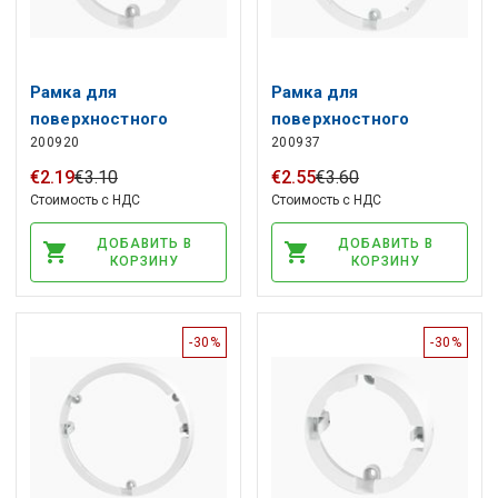
Рамка для
Рамка для
поверхностного
поверхностного
200920
200937
монтажа светильника
монтажа светильника
MOLLY 12W круглая
MOLLY 18W круглая
€
2
.
19
€
3
.
10
€
2
.
55
€
3
.
60
Стоимость с НДС
Стоимость с НДС
ДОБАВИТЬ В
ДОБАВИТЬ В
КОРЗИНУ
КОРЗИНУ
-30%
-30%