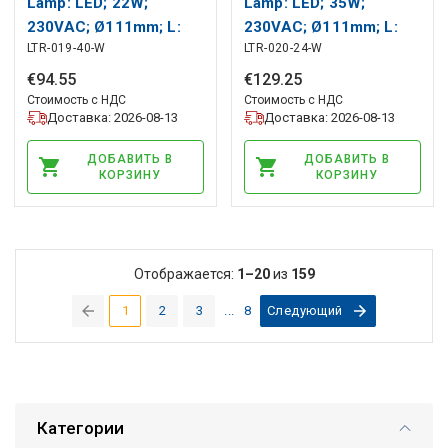
Lamp: LED; 22W;
Lamp: LED; 35W;
230VAC; Ø111mm; L:
230VAC; Ø111mm; L:
LTR-019-40-W
LTR-020-24-W
141mm; 4000K; IP44;
141mm; 4000K; IP44;
2000lm; H: 199mm
3500lm; H: 199mm
€
94
.
55
€
129
.
25
LEDDEX
LEDDEX
Стоимость с НДС
Стоимость с НДС
Доставка: 2026-08-13
Доставка: 2026-08-13
ДОБАВИТЬ В
ДОБАВИТЬ В
КОРЗИНУ
КОРЗИНУ
Отображается:
1–20
из
159
1
2
3
...
8
Следующий
(current)
Категории