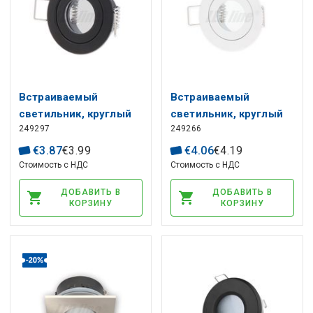
Встраиваемый
Встраиваемый
светильник, круглый
светильник, круглый
249297
249266
MR11,
MR11,
водонепроницаемый,
водонепроницаемый,
€
3
.
87
€
3
.
99
€
4
.
06
€
4
.
19
черный, LED line
белый, LED line
Стоимость с НДС
Стоимость с НДС
ДОБАВИТЬ В
ДОБАВИТЬ В
КОРЗИНУ
КОРЗИНУ