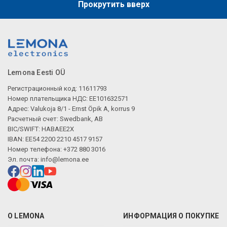
Прокрутить вверх
Lemona Eesti OÜ
Регистрационный код: 11611793
Номер плательщика НДС: EE101632571
Адрес: Valukoja 8/1 - Ernst Öpik A, korrus 9
Расчетный счет: Swedbank, AB
BIC/SWIFT: HABAEE2X
IBAN: EE54 2200 2210 4517 9157
Номер телефона: +372 880 3016
Эл. почта:
info@lemona.ee
О LEMONA
ИНФОРМАЦИЯ О ПОКУПКЕ