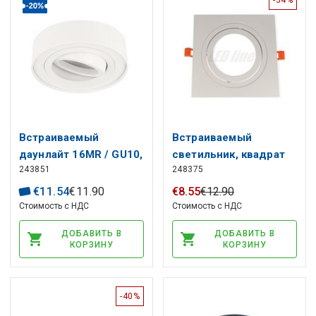
Встраиваемый
Встраиваемый
даунлайт 16MR / GU10,
светильник, квадрат
243851
248375
круглый, ROLLO MIDI,
AR111, алюминий,
белый, LED line
регулируемый, белый,
€
11
.
54
€
11
.
90
€
8
.
55
€
12
.
90
LED line
Стоимость с НДС
Стоимость с НДС
ДОБАВИТЬ В
ДОБАВИТЬ В
КОРЗИНУ
КОРЗИНУ
-40%