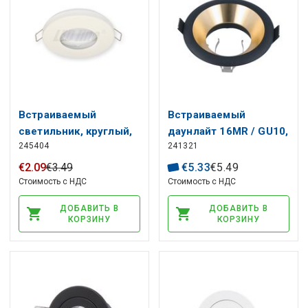
Встраиваемый
Встраиваемый
светильник, круглый,
даунлайт 16MR / GU10,
245404
241321
водостойкий, белый,
глубокий, черный /
LED line
золотой, LED line
€
2
.
09
€
3
.
49
€
5
.
33
€
5
.
49
Стоимость с НДС
Стоимость с НДС
ДОБАВИТЬ В
ДОБАВИТЬ В
КОРЗИНУ
КОРЗИНУ