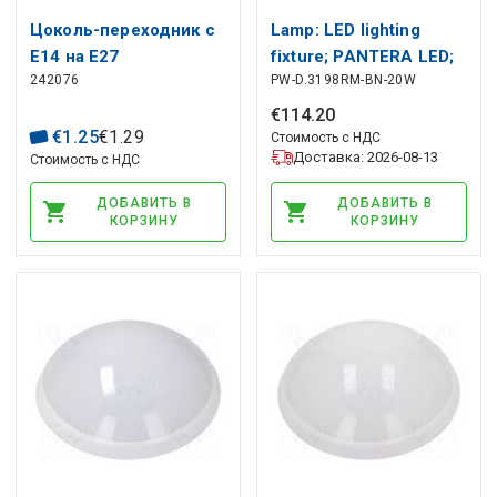
Цоколь-переходник с
Lamp: LED lighting
E14 на E27
fixture; PANTERA LED;
242076
PW-D.3198RM-BN-20W
polycarbonate; 4000K
PAWBOL
€
114
.
20
€
1
.
25
€
1
.
29
Стоимость с НДС
Доставка: 2026-08-13
Стоимость с НДС
ДОБАВИТЬ В
ДОБАВИТЬ В
КОРЗИНУ
КОРЗИНУ