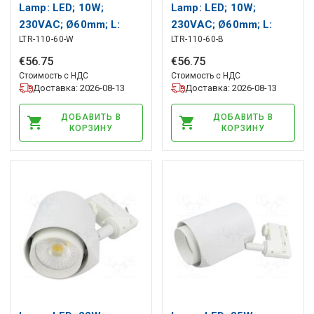
Lamp: LED; 10W;
Lamp: LED; 10W;
230VAC; Ø60mm; L:
230VAC; Ø60mm; L:
LTR-110-60-W
LTR-110-60-B
95mm; 3000K; IP44;
95mm; 3000K; IP44;
1000lm; H: 143mm
1000lm; H: 143mm
€
56
.
75
€
56
.
75
LEDDEX
LEDDEX
Стоимость с НДС
Стоимость с НДС
Доставка: 2026-08-13
Доставка: 2026-08-13
ДОБАВИТЬ В
ДОБАВИТЬ В
КОРЗИНУ
КОРЗИНУ