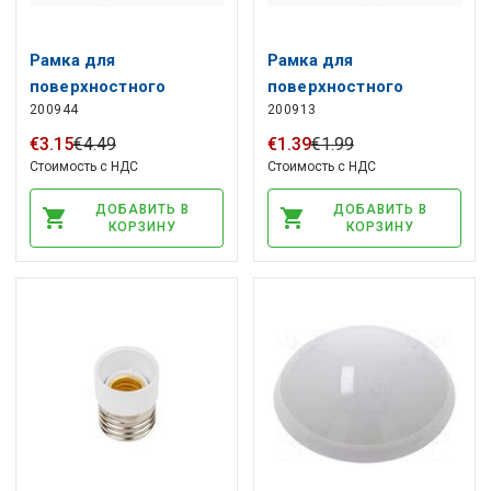
Рамка для
Рамка для
поверхностного
поверхностного
200944
200913
монтажа светильника
монтажа круглого
MOLLY 24W круглая
светильника MOLLY
€
3
.
15
€
4
.
49
€
1
.
39
€
1
.
99
9W
Стоимость с НДС
Стоимость с НДС
ДОБАВИТЬ В
ДОБАВИТЬ В
КОРЗИНУ
КОРЗИНУ