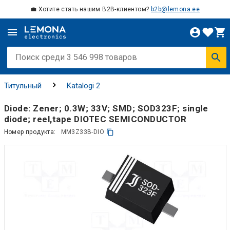
💼 Хотите стать нашим B2B-клиентом?
b2b@lemona.ee
Титульный
Katalogi 2
Diode: Zener; 0.3W; 33V; SMD; SOD323F; single
diode; reel,tape DIOTEC SEMICONDUCTOR
Номер продукта:
MM3Z33B-DIO