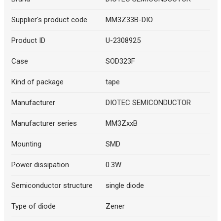
Supplier's product code
MM3Z33B-DIO
Product ID
U-2308925
Case
SOD323F
Kind of package
tape
Manufacturer
DIOTEC SEMICONDUCTOR
Manufacturer series
MM3ZxxB
Mounting
SMD
Power dissipation
0.3W
Semiconductor structure
single diode
Type of diode
Zener