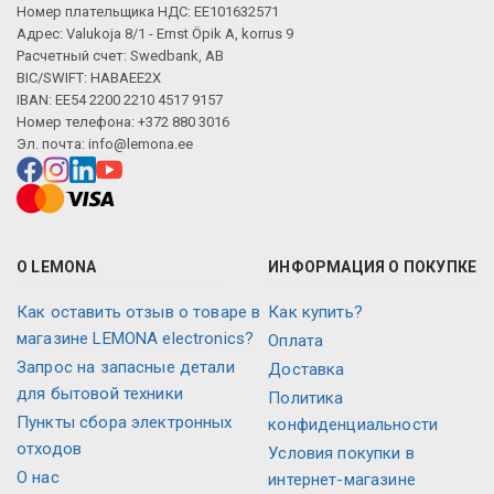
Номер плательщика НДС: EE101632571
Адрес: Valukoja 8/1 - Ernst Öpik A, korrus 9
Расчетный счет: Swedbank, AB
BIC/SWIFT: HABAEE2X
IBAN: EE54 2200 2210 4517 9157
Номер телефона: +372 880 3016
Эл. почта:
info@lemona.ee
О LEMONA
ИНФОРМАЦИЯ О ПОКУПКЕ
Как оставить отзыв о товаре в
Как купить?
магазине LEMONA electronics?
Оплата
Запрос на запасные детали
Доставка
для бытовой техники
Политика
Пункты сбора электронных
конфиденциальности
отходов
Условия покупки в
О нас
интернет-магазине