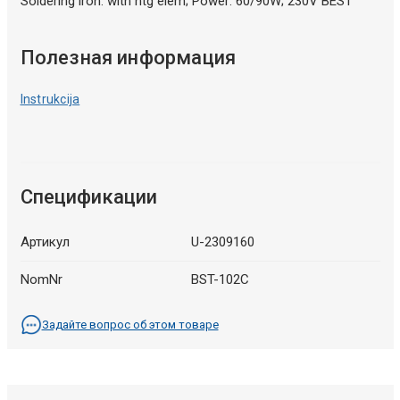
Soldering iron: with htg elem; Power: 60/90W; 230V BEST
Полезная информация
Instrukcija
Спецификации
Артикул
U-2309160
NomNr
BST-102C
Задайте вопрос об этом товаре