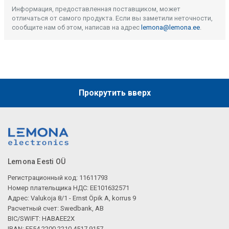
Информация, предоставленная поставщиком, может
отличаться от самого продукта. Если вы заметили неточности,
сообщите нам об этом, написав на адрес
lemona@lemona.ee
.
Прокрутить вверх
Lemona Eesti OÜ
Регистрационный код: 11611793
Номер плательщика НДС: EE101632571
Адрес: Valukoja 8/1 - Ernst Öpik A, korrus 9
Расчетный счет: Swedbank, AB
BIC/SWIFT: HABAEE2X
IBAN: EE54 2200 2210 4517 9157