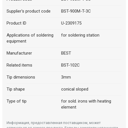
Supplier's product code
BST-900M-T-3C
Product ID
U-2309175
Applications of soldering
for soldering station
equipment
Manufacturer
BEST
Related items
BST-102C
Tip dimensions
3mm
Tip shape
conical sloped
Type of tip
for sold. irons with heating
element
Информация, предоставленная поставщиком, может
отличаться от самого продукта. Если вы заметили неточности,