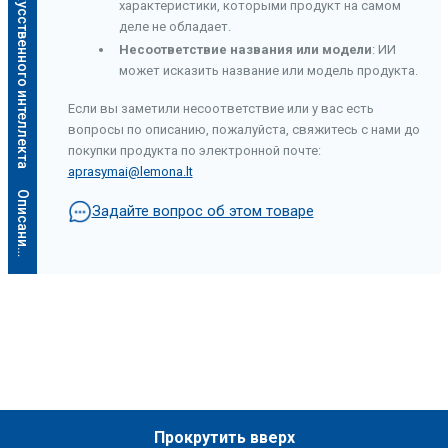
Описание искусственного интеллекта
характеристики, которыми продукт на самом
деле не обладает.
Несоответствие названия или модели
: ИИ
может исказить название или модель продукта.
Если вы заметили несоответствие или у вас есть
вопросы по описанию, пожалуйста, свяжитесь с нами до
покупки продукта по электронной почте:
aprasymai@lemona.lt
О
п
и
с
а
н
и
е
и
с
к
у
с
с
т
в
е
н
н
о
г
о
и
н
т
е
л
л
е
к
т
а
Задайте вопрос об этом товаре
Прокрутить вверх