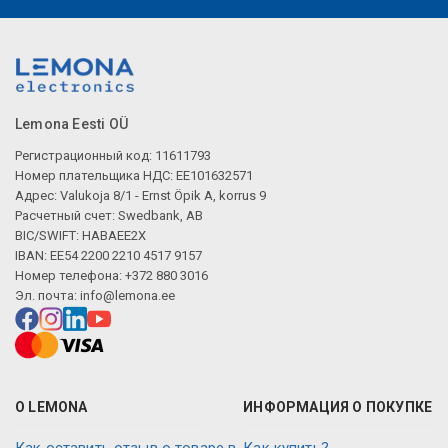
Описание искусственного интеллекта
Lemona Eesti OÜ
Регистрационный код: 11611793
Номер плательщика НДС: EE101632571
Адрес: Valukoja 8/1 - Ernst Öpik A, korrus 9
Расчетный счет: Swedbank, AB
BIC/SWIFT: HABAEE2X
IBAN: EE54 2200 2210 4517 9157
Номер телефона: +372 880 3016
Эл. почта:
info@lemona.ee
О LEMONA
ИНФОРМАЦИЯ О ПОКУПКЕ