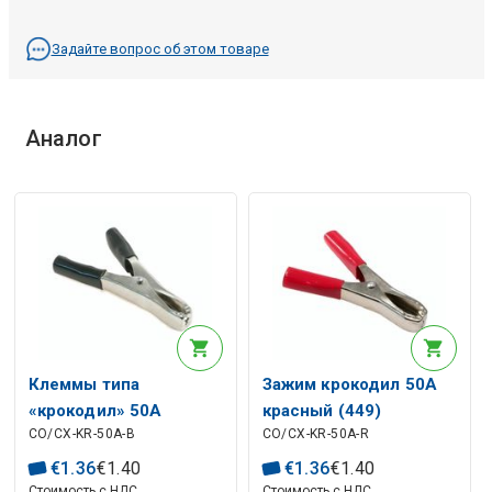
Задайте вопрос об этом товаре
Аналог
Клеммы типа
Зажим крокодил 50А
«крокодил» 50А
красный (449)
CO/CX-KR-50A-B
CO/CX-KR-50A-R
черные (449)
€
1
.
36
€
1
.
40
€
1
.
36
€
1
.
40
Стоимость с НДС
Стоимость с НДС