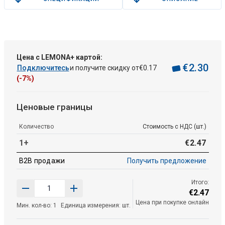
Цена с LEMONA+ картой:
€
2
.
30
Подключитесь
и получите скидку от
€
0
.
17
(-7%)
Ценовые границы
Количество
Стоимость с НДС (шт.)
1+
€
2
.
47
B2B продажи
Получить предложение
Итого:
€
2
.
47
Цена при покупке онлайн
Мин. кол-во: 1
Единица измерения: шт.