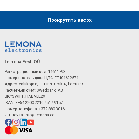
Прокрутить вверх
Lemona Eesti OÜ
Регистрационный код: 11611793
Номер плательщика НДС: EE101632571
Адрес: Valukoja 8/1 - Ernst Öpik A, korrus 9
Расчетный счет: Swedbank, AB
BIC/SWIFT: HABAEE2X
IBAN: EE54 2200 2210 4517 9157
Номер телефона: +372 880 3016
Эл. почта:
info@lemona.ee