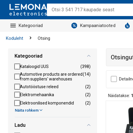
Kategooriad
Kampaaniatooted
Koduleht
Otsing
Kategooriad
Otsingu
Kataloogid UUS
(398)
Automotive products are ordered
(14)
Detail
from suppliers' warehouses
Autotööstuse releed
(2)
Elektromehaanika
(2)
Näidatakse:
Elektroonilised komponendid
(2)
Näita rohkem
Ladu