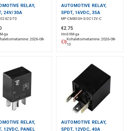
OMOTIVE RELAY,
AUTOMOTIVE RELAY,
, 24V/30A
SPDT, 16VDC, 35A
/024ZS-TD
MP-CMA5GH-S-DC12V-C
0
€
2
.
75
KM-ga
Hind KM-ga
haletoimetamine: 2026-08-
Kohaletoimetamine: 2026-08-
13
OMOTIVE RELAY,
AUTOMOTIVE RELAY,
, 12VDC, PANEL
SPDT, 12VDC, 40A