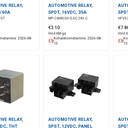
VE RELAY,
AUTOMOTIVE RELAY,
AUT
V/60A
SPDT, 16VDC, 35A
SPDT
ZST
MP-CMA5GH-S-DC24V-C
HFV6
€
3
.
10
€
7
.
8
Hind KM-ga
Hind 
imetamine: 2026-08-
Kohaletoimetamine: 2026-08-
Ko
13
13
VE RELAY,
AUTOMOTIVE RELAY,
AUT
VDC, THT
SPST, 12VDC, PANEL
SPDT