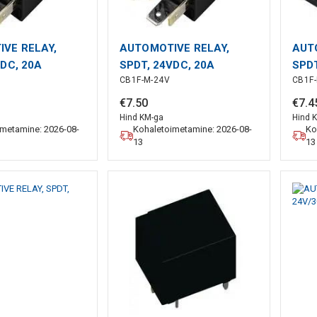
VE RELAY,
AUTOMOTIVE RELAY,
AUT
VDC, 20A
SPDT, 24VDC, 20A
SPDT
CB1F-M-24V
CB1F-
€
7
.
50
€
7
.
4
Hind KM-ga
Hind 
imetamine: 2026-08-
Kohaletoimetamine: 2026-08-
Ko
13
13