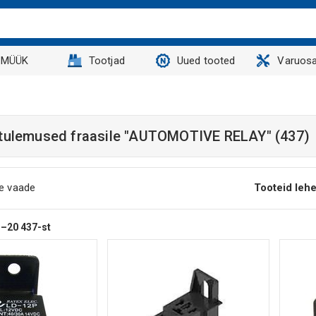
MÜÜK
Tootjad
Uued tooted
Varuosa
tulemused fraasile
"AUTOMOTIVE RELAY"
(437)
ne vaade
Tooteid lehe
1–20
437-st