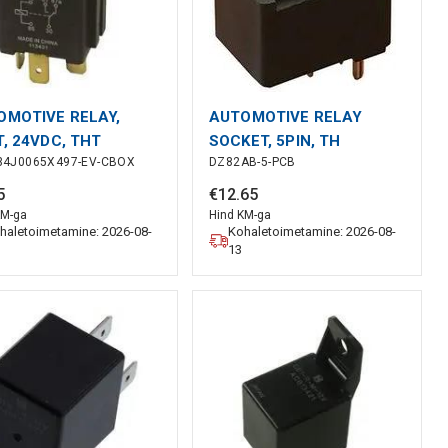
OMOTIVE RELAY,
AUTOMOTIVE RELAY
, 24VDC, THT
SOCKET, 5PIN, TH
34J0065X497-EV-CBOX
DZ82AB-5-PCB
5
€
12
.
65
KM-ga
Hind KM-ga
haletoimetamine: 2026-08-
Kohaletoimetamine: 2026-08-
13