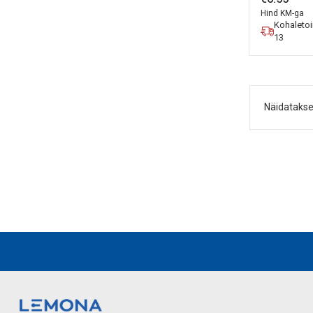
Hind KM-ga
Kohaleto
13
Näidatakse