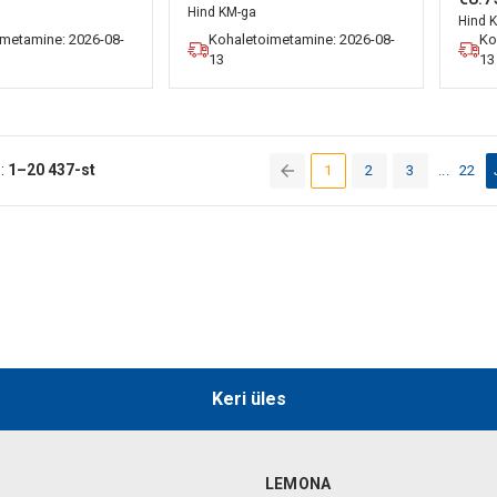
Hind KM-ga
Hind 
imetamine: 2026-08-
Kohaletoimetamine: 2026-08-
Ko
13
13
:
1–20
437-st
1
2
3
...
22
(current)
Keri üles
LEMONA