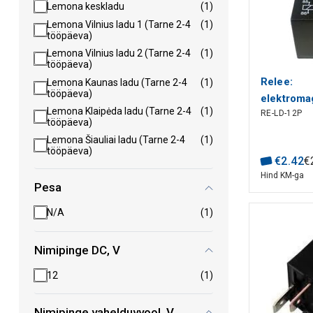
Lemona keskladu
(1)
Lemona Vilnius ladu 1 (Tarne 2-4
(1)
tööpäeva)
Lemona Vilnius ladu 2 (Tarne 2-4
(1)
tööpäeva)
Relee:
Lemona Kaunas ladu (Tarne 2-4
(1)
tööpäeva)
elektroma
Lemona Klaipėda ladu (Tarne 2-4
(1)
RE-LD-12P
koormus:
tööpäeva)
Lemona Šiauliai ladu (Tarne 2-4
(1)
tööpäeva)
€
2
.
42
€
Hind KM-ga
Pesa
N/A
(1)
Nimipinge DC, V
12
(1)
Nimipinge vahelduvvool, V