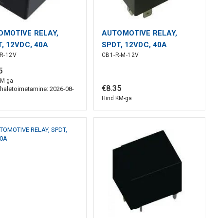
OMOTIVE RELAY,
AUTOMOTIVE RELAY,
, 12VDC, 40A
SPDT, 12VDC, 40A
R-12V
CB1-R-M-12V
5
KM-ga
€
8
.
35
haletoimetamine: 2026-08-
Hind KM-ga