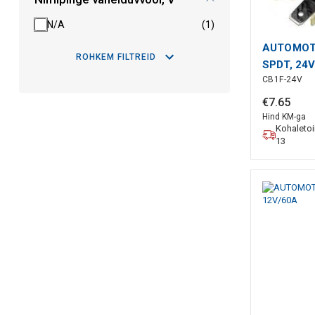
N/A
(1)
AUTOMOTI
ROHKEM FILTREID
SPDT, 24
CB1F-24V
€
7
.
65
Hind KM-ga
Kohaleto
13