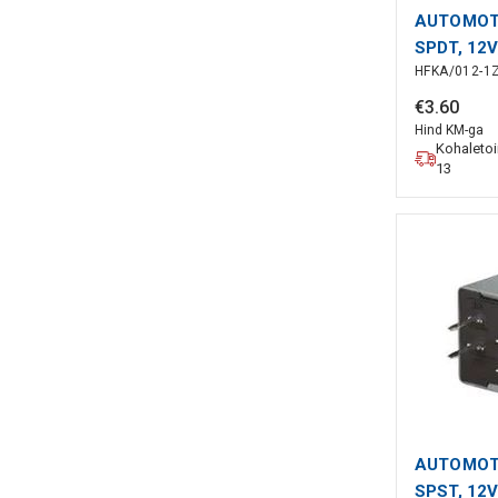
AUTOMOTI
SPDT, 12
HFKA/012-1
€
3
.
60
Hind KM-ga
Kohaleto
13
AUTOMOTI
SPST, 12