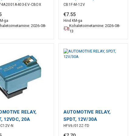
74A2001A403-EV-CBOX
CB1F-M-12V
5
€
7
.
55
KM-ga
Hind KM-ga
haletoimetamine: 2026-08-
Kohaletoimetamine: 2026-08-
13
OMOTIVE RELAY,
AUTOMOTIVE RELAY,
, 12VDC, 20A
SPDT, 12V/30A
DC12V-N
HFV6/012Z-TD
5
€
7
.
70