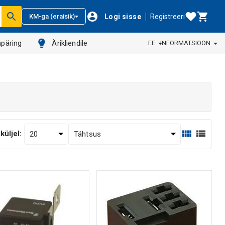
Logi sisse
Registreeri
KM-ga (eraisik)
päring
Ärikliendile
EE
INFORMATSIOON
küljel: