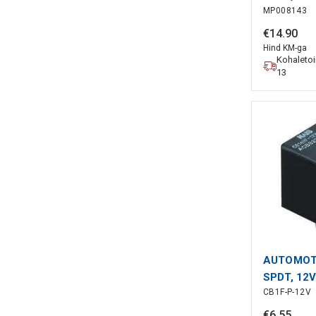
MP008143
€
14
.
90
Hind KM-ga
Kohaleto
13
AUTOMOTI
SPDT, 12
CB1F-P-12V
€
6
.
55