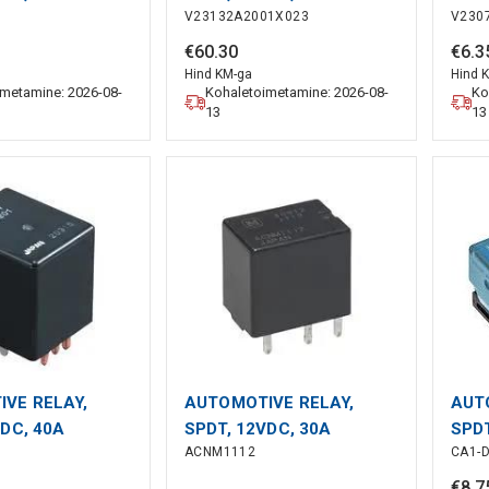
V23132A2001X023
V230
€
60
.
30
€
6
.
3
Hind KM-ga
Hind 
imetamine: 2026-08-
Kohaletoimetamine: 2026-08-
Ko
13
13
VE RELAY,
AUTOMOTIVE RELAY,
AUT
VDC, 40A
SPDT, 12VDC, 30A
SPDT
ACNM1112
CA1-
€
8
.
7