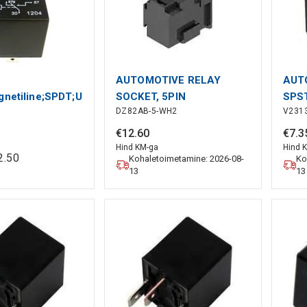
AUTOMOTIVE RELAY
AUT
gnetiline;SPDT;Ucoil:12VDC;40A;DC
SOCKET, 5PIN
SPST
DZ82AB-5-WH2
V231
30A/12VDC
€
12
.
60
€
7
.
3
Hind KM-ga
Hind 
2
.
50
Kohaletoimetamine: 2026-08-
Ko
13
13