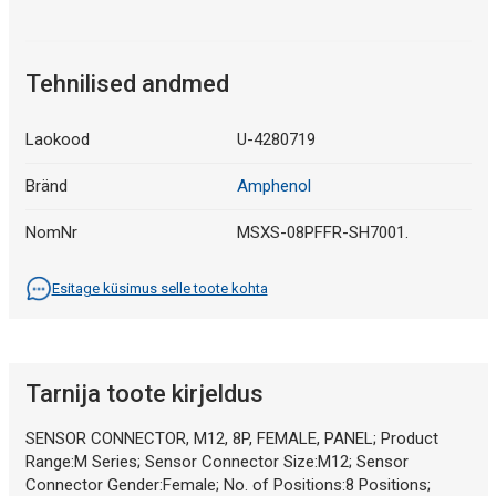
Tehnilised andmed
Laokood
U-4280719
Bränd
Amphenol
NomNr
MSXS-08PFFR-SH7001.
Esitage küsimus selle toote kohta
Tarnija toote kirjeldus
SENSOR CONNECTOR, M12, 8P, FEMALE, PANEL; Product
Range:M Series; Sensor Connector Size:M12; Sensor
Connector Gender:Female; No. of Positions:8 Positions;