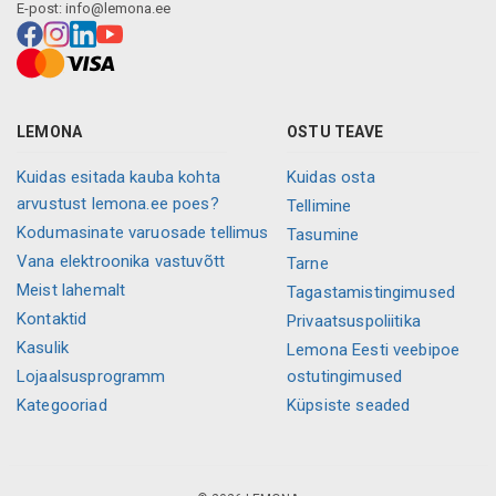
E-post:
info@lemona.ee
LEMONA
OSTU TEAVE
Kuidas esitada kauba kohta
Kuidas osta
arvustust lemona.ee poes?
Tellimine
Kodumasinate varuosade tellimus
Tasumine
Vana elektroonika vastuvõtt
Tarne
Meist lahemalt
Tagastamistingimused
Kontaktid
Privaatsuspoliitika
Kasulik
Lemona Eesti veebipoe
Lojaalsusprogramm
ostutingimused
Kategooriad
Küpsiste seaded