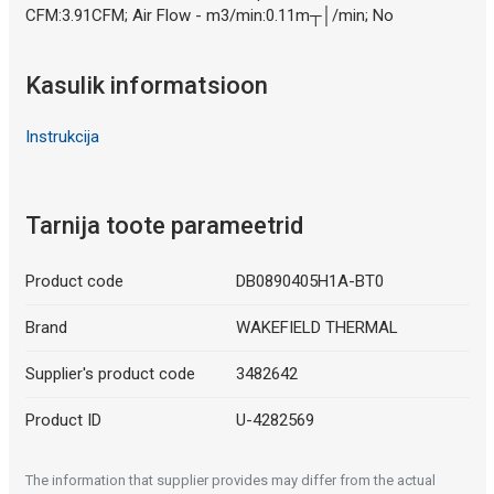
CFM:3.91CFM; Air Flow - m3/min:0.11m┬│/min; No
Kasulik informatsioon
Instrukcija
Tarnija toote parameetrid
Product code
DB0890405H1A-BT0
Brand
WAKEFIELD THERMAL
Supplier's product code
3482642
Product ID
U-4282569
The information that supplier provides may differ from the actual