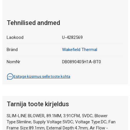
Tehnilised andmed
Laokood
U-4282569
Bränd
Wakefield Thermal
NomNr
DB0890405H1A-BT0
Esitage küsimus selle toote kohta
Tarnija toote kirjeldus
SLIM-LINE BLOWER, 89.1MM, 3.91CFM, 5VDC; Blower
Type:Slimline; Supply Voltage:5VDC; Voltage Type:DC; Fan
Frame Size:89.1mm; External Depth:4.7mm; Air Flow -