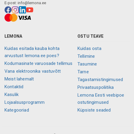
E-post:
info@lemona.ee
LEMONA
OSTU TEAVE
Kuidas esitada kauba kohta
Kuidas osta
arvustust lemona.ee poes?
Tellimine
Kodumasinate varuosade tellimus
Tasumine
Vana elektroonika vastuvõtt
Tarne
Meist lahemalt
Tagastamistingimused
Kontaktid
Privaatsuspoliitika
Kasulik
Lemona Eesti veebipoe
Lojaalsusprogramm
ostutingimused
Kategooriad
Küpsiste seaded