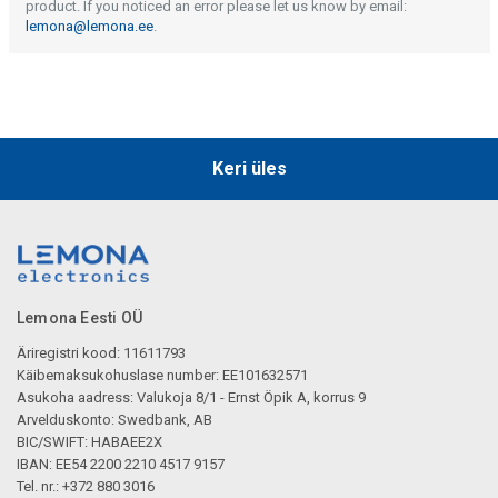
product. If you noticed an error please let us know by email:
lemona@lemona.ee
.
Keri üles
Lemona Eesti OÜ
Äriregistri kood: 11611793
Käibemaksukohuslase number: EE101632571
Asukoha aadress: Valukoja 8/1 - Ernst Öpik A, korrus 9
Arvelduskonto: Swedbank, AB
BIC/SWIFT: HABAEE2X
IBAN: EE54 2200 2210 4517 9157
Tel. nr.: +372 880 3016