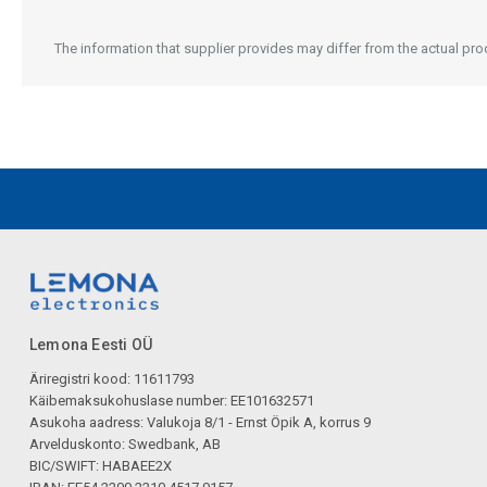
The information that supplier provides may differ from the actual prod
Lemona Eesti OÜ
Äriregistri kood: 11611793
Käibemaksukohuslase number: EE101632571
Asukoha aadress: Valukoja 8/1 - Ernst Öpik A, korrus 9
Arvelduskonto: Swedbank, AB
BIC/SWIFT: HABAEE2X