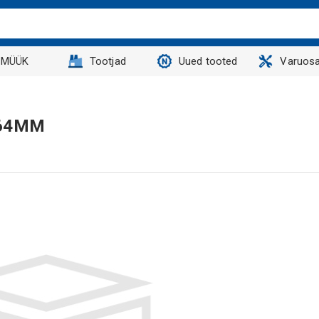
MÜÜK
Tootjad
Uued tooted
Varuosa
.64MM