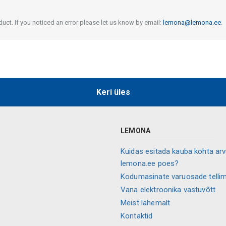
uct. If you noticed an error please let us know by email:
lemona@lemona.ee
.
Keri üles
LEMONA
Kuidas esitada kauba kohta ar
lemona.ee poes?
Kodumasinate varuosade telli
Vana elektroonika vastuvõtt
Meist lahemalt
Kontaktid