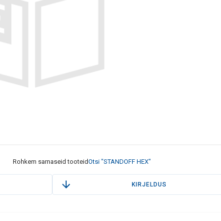
Rohkem sarnaseid tooteid
Otsi "STANDOFF HEX"
KIRJELDUS