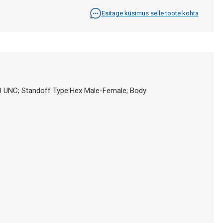
Esitage küsimus selle toote kohta
40 UNC; Standoff Type:Hex Male-Female; Body