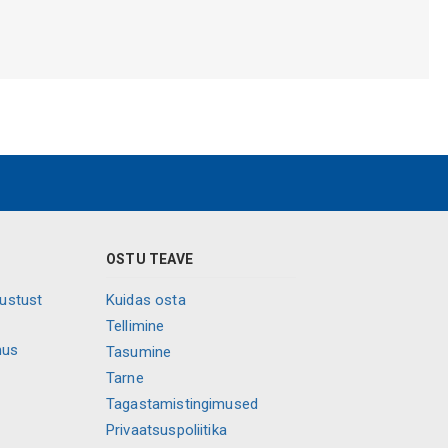
OSTU TEAVE
vustust
Kuidas osta
Tellimine
mus
Tasumine
Tarne
Tagastamistingimused
Privaatsuspoliitika