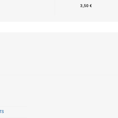
3,50 €
TS