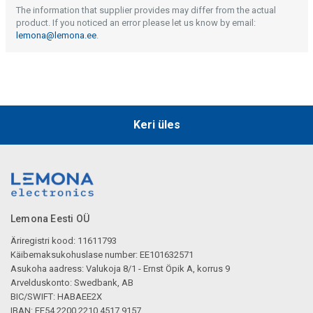
The information that supplier provides may differ from the actual
product. If you noticed an error please let us know by email:
lemona@lemona.ee
.
Keri üles
Lemona Eesti OÜ
Äriregistri kood: 11611793
Käibemaksukohuslase number: EE101632571
Asukoha aadress: Valukoja 8/1 - Ernst Öpik A, korrus 9
Arvelduskonto: Swedbank, AB
BIC/SWIFT: HABAEE2X
IBAN: EE54 2200 2210 4517 9157