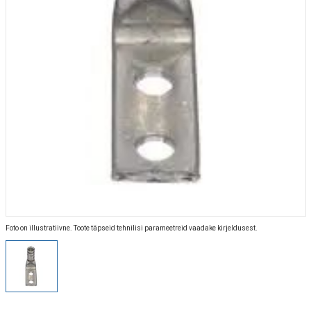
Foto on illustratiivne. Toote täpseid tehnilisi parameetreid vaadake kirjeldusest.