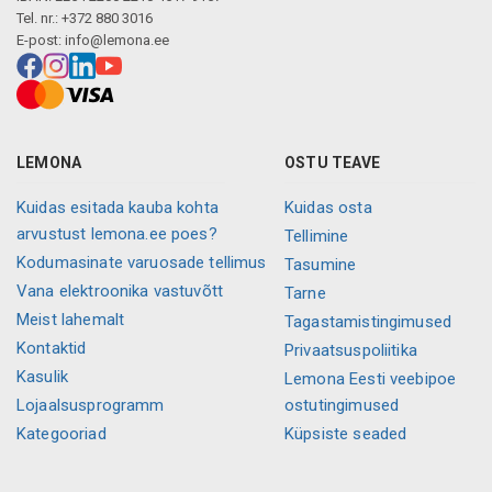
Tel. nr.: +372 880 3016
E-post:
info@lemona.ee
LEMONA
OSTU TEAVE
Kuidas esitada kauba kohta
Kuidas osta
arvustust lemona.ee poes?
Tellimine
Kodumasinate varuosade tellimus
Tasumine
Vana elektroonika vastuvõtt
Tarne
Meist lahemalt
Tagastamistingimused
Kontaktid
Privaatsuspoliitika
Kasulik
Lemona Eesti veebipoe
Lojaalsusprogramm
ostutingimused
Kategooriad
Küpsiste seaded