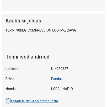
Kauba kirjeldus
TERM, 90DEG COMPRESSION LUG, M6, 2AWG
Tehnilised andmed
Laokood
U-4280827
Bränd
Panduit
NomNr
LCD2-14AF-Q
Esitage küsimus selle toote kohta