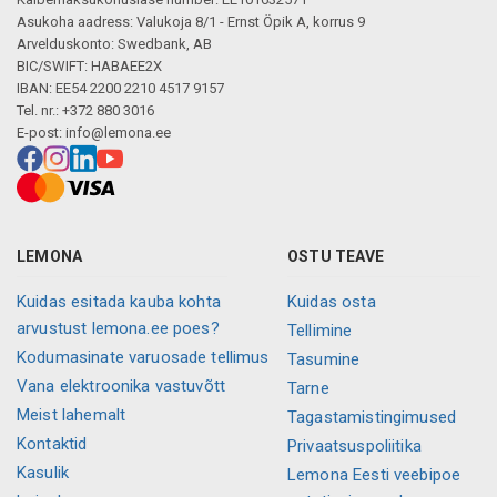
Asukoha aadress: Valukoja 8/1 - Ernst Öpik A, korrus 9
Arvelduskonto: Swedbank, AB
BIC/SWIFT: HABAEE2X
IBAN: EE54 2200 2210 4517 9157
Tel. nr.: +372 880 3016
E-post:
info@lemona.ee
LEMONA
OSTU TEAVE
Kuidas esitada kauba kohta
Kuidas osta
arvustust lemona.ee poes?
Tellimine
Kodumasinate varuosade tellimus
Tasumine
Vana elektroonika vastuvõtt
Tarne
Meist lahemalt
Tagastamistingimused
Kontaktid
Privaatsuspoliitika
Kasulik
Lemona Eesti veebipoe