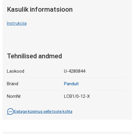
Kasulik informatsioon
Instrukcija
Tehnilised andmed
Laokood
U-4280844
Bränd
Panduit
NomNr
LCB1/0-12-X
Esitage küsimus selle toote kohta