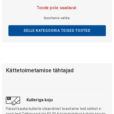
Toode pole saadaval.
Soovitame valida:
SELLE KATEGOORIA TEISED TOOTED
Kättetoimetamise tähtajad
Kulleriga koju
Pärast kauba kullerile üleandmist teavitame teid sellest e-
posti teel.Tellimused üle 50,00 € toimetatakse kohale tasuta.